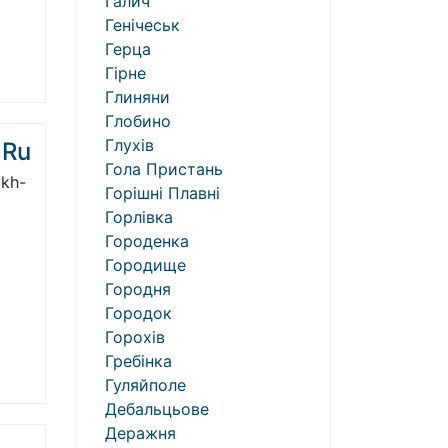
Галич
Генічеськ
Герца
Гірне
Глиняни
Глобино
Глухів
.Ru
Гола Пристань
ykh-
Горішні Плавні
Горлівка
Городенка
Городище
Городня
Городок
Горохів
Гребінка
Гуляйполе
Дебальцьове
Деражня