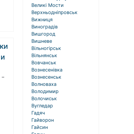
Великі Мости
Верхньодніпровськ
Вижниця
Виноградів
Вишгород
Вишневе
ки
Вільногірськ
Вільнянськ
 и
Вовчанськ
Вознесенівка
 –
Вознесенськ
Волноваха
Володимир
Волочиськ
Вугледар
Гадяч
Гайворон
Гайсин