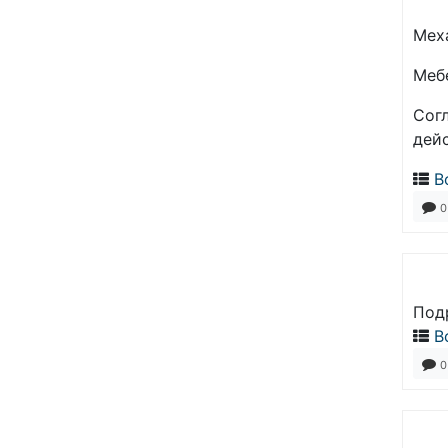
Меха
Мебе
Сог
дей
В
0
Подр
В
0