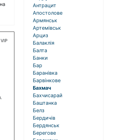
на
Антрацит
Апостолове
Армянськ
Артемівськ
Арциз
VIP
Балаклія
Балта
Банки
Бар
Баранівка
Барвінкове
Бахмач
Бахчисарай
.
Баштанка
Белз
Бердичів
Бердянськ
Берегове