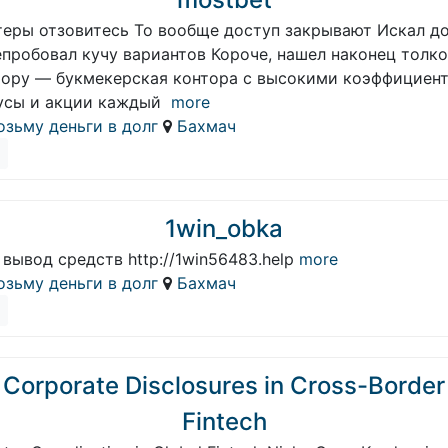
теры отзовитесь То вообще доступ закрывают Искал до
епробовал кучу вариантов Короче, нашел наконец толк
тору — букмекерская контора с высокими коэффициен
усы и акции каждый
more
озьму деньги в долг
Бахмач
1win_obka
 вывод средств http://1win56483.help
more
озьму деньги в долг
Бахмач
Corporate Disclosures in Cross-Border
Fintech