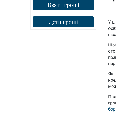
Взяти гроші
Дати гроші
У ц
осі
інв
Щоб
сто
поз
нер
Якщ
кре
мож
Под
гро
бор