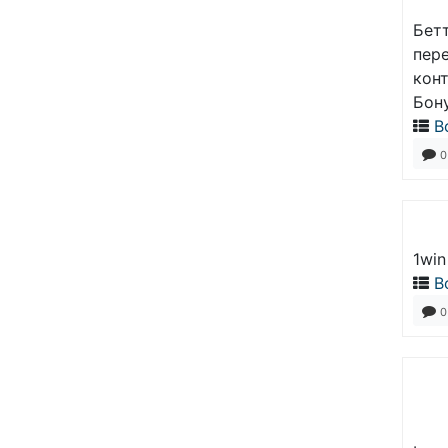
Бет
пер
кон
Бон
В
0
1win
В
0