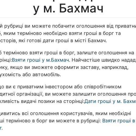
у м. Бахмач
ій рубриці ви можете побачити оголошення від приватн
б, яким терміново необхідно взяти гроші в борг та
есторів, які готові дати гроші в місті Бахмач.
 терміново взяти гроші в борг, залиште оголошення на
рінці:
Взяти гроші у м.Бахмач
. Найчастіше швидко надад
ику, якщо ви зможете оформити заставу, наприклад,
ухомість або автомобіль.
о ви є приватним інвестором або співробітником
дитної організації, ви можете залишити оголошення пр
ливість видачі позики на сторінці:
Дати гроші у м. Бахм
ивитись всі оголошення користувачів, яким необхідні
ші терміново в борг ви можете в рубриці:
Взяти гроші в
г
.