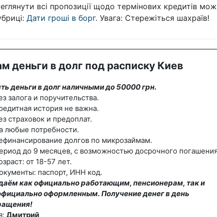
еглянути всі пропозиції щодо термінових кредитів мож
убриці:
Дати гроші в борг
. Увага: Стережіться шахраїв!
м деньги в долг под расписку Киев
ть деньги в долг наличными до 50000 грн.
ез залога и поручительства.
редитная история не важна.
ез страховок и предоплат.
а любые потребности.
ефинансирование долгов по микрозаймам.
ериод до 9 месяцев, с возможностью досрочного погашения
озраст: от 18-57 лет.
окументы: паспорт, ИНН код.
даём как официально работающим, пенсионерам, так и
официально оформленным. Получение денег в день
ращения!
я:
Дмитрий