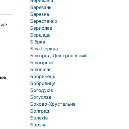
Бережани
Березань
Березне
Берестечко
VIP
Берислав
Бершадь
Бібрка
Біла Церква
Білгород-Дністровський
Білогірськ
.
Білопілля
Бобринець
ной
Бобровиця
Богодухів
Богуслав
Боково-Хрустальне
Болград
Болехів
Борзна