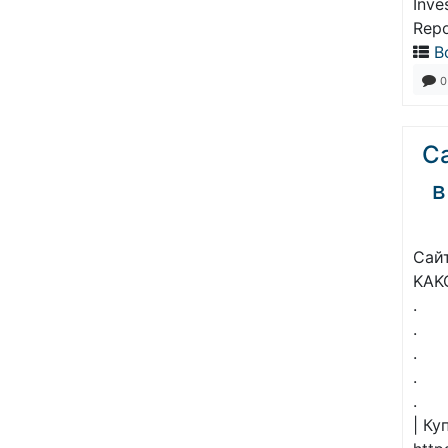
Inve
Repo
В
0
С
в
Сай
KAK
.
.
.
.
.
| К