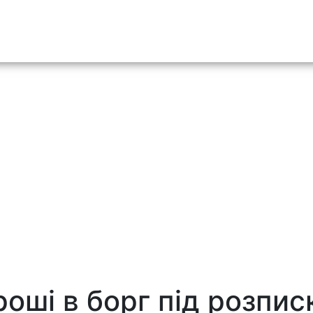
o content
роші в борг під розпис