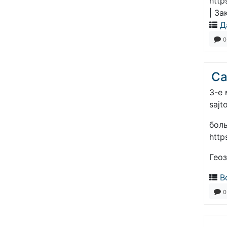
http
| З
Д
0
Са
3-е 
sajt
бол
http
Гео
В
0