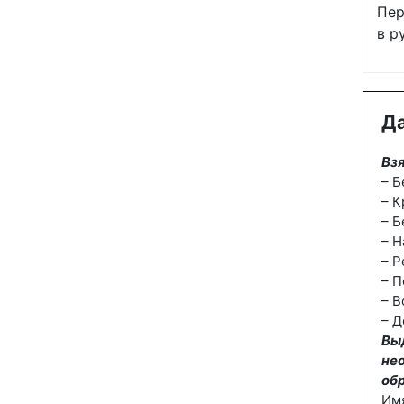
Пер
в р
Да
Взя
– Б
– К
– Б
– Н
– Р
– П
– В
– Д
Вы
не
об
Им