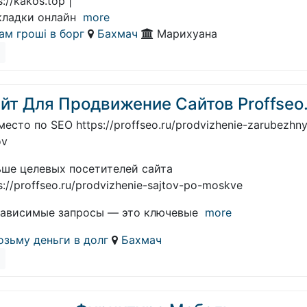
s://kakos.top |
акладки онлайн
more
ам гроші в борг
Бахмач
Марихуана
йт Для Продвижение Сайтов Proffseo
место по SEO https://proffseo.ru/prodvizhenie-zarubezhn
ov
ьше целевых посетителей сайта
s://proffseo.ru/prodvizhenie-sajtov-po-moskve
зависимые запросы — это ключевые
more
озьму деньги в долг
Бахмач