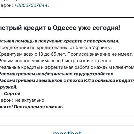
лефон:
+380675076441
стрый кредит в Одессе уже сегодня!
альная помощь в получении кредита с просрочками.
редложения по кредитованию от банков Украины.
редитуем всех с 18 до 65 лет. Прописка значение не имеет.
Решим вопрос максимально быстро и качественно.
еальные кредиты и эффективная работа с каждым клиентом
Рассматриваем неофициальное трудоустройство.
Рассматриваем заемщиков с плохой КИ и большой кредит
рузкой.
я:
Сергей
ефон: не актуально
оните! Постараемся помочь.
mostbet