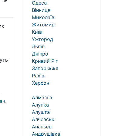
Одеса
Вінниця
Миколаїв
Житомир
их
Київ
Ужгород
Львів
Дніпро
уть
Кривий Ріг
Запоріжжя
Рахів
Херсон
о
Алмазна
ач
.
Алупка
Алушта
Алчевськ
Ананьєв
Андрушівка