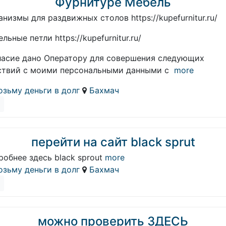
Фурнитуре Мебель
низмы для раздвижных столов https://kupefurnitur.ru/
льные петли https://kupefurnitur.ru/
ласие дано Оператору для совершения следующих
ствий с моими персональными данными с
more
озьму деньги в долг
Бахмач
перейти на сайт black sprut
обнее здесь black sprout
more
озьму деньги в долг
Бахмач
можно проверить ЗДЕСЬ