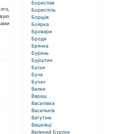
Борислав
лго,
Бориспіль
овую
Борщів
тами
Боярка
Бровари
Броди
Брянка
Буринь
Бурштин
Буськ
Буча
Бучач
Валки
Вараш
Василівка
Васильків
Ватутіне
Вашківці
Великий Бурлук