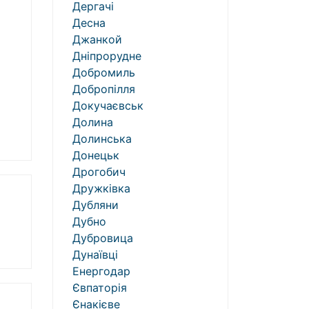
Дергачі
Десна
Джанкой
Дніпрорудне
Добромиль
Добропілля
Докучаєвськ
Долина
Долинська
Донецьк
Дрогобич
Дружківка
Дубляни
Дубно
Дубровица
Дунаївці
Енергодар
Євпаторія
Єнакієве