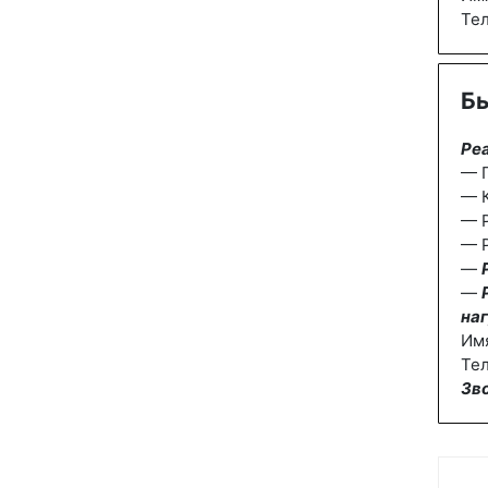
Те
Бы
Ре
— П
— К
— 
— Р
—
—
наг
Им
Тел
Зв