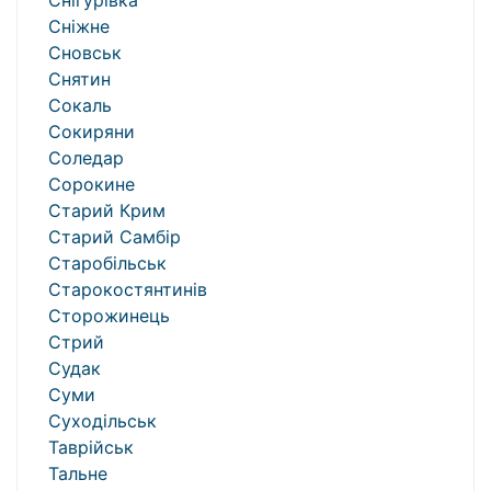
Снігурівка
Сніжне
Сновськ
Снятин
Сокаль
Сокиряни
Соледар
Сорокине
Старий Крим
Старий Самбір
Старобільськ
Старокостянтинів
Сторожинець
Стрий
Судак
Суми
Суходільськ
Таврійськ
Тальне