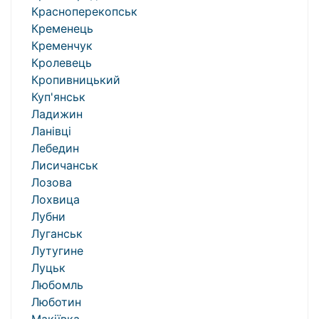
Красноперекопськ
Кременець
Кременчук
Кролевець
Кропивницький
Куп'янськ
Ладижин
Ланівці
Лебедин
Лисичанськ
Лозова
Лохвица
Лубни
Луганськ
Лутугине
Луцьк
Любомль
Люботин