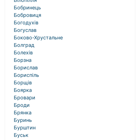
Білопілля
Бобринець
Бобровиця
Богодухів
Богуслав
Боково-Хрустальне
Болград
Болехів
Борзна
Борислав
Бориспіль
Борщів
Боярка
Бровари
Броди
Брянка
Буринь
Бурштин
Буськ