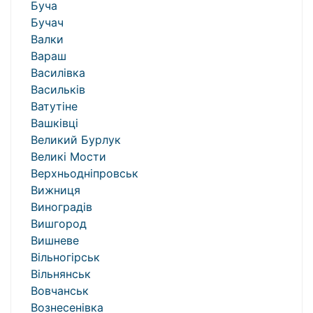
Буча
Бучач
Валки
Вараш
Василівка
Васильків
Ватутіне
Вашківці
Великий Бурлук
Великі Мости
Верхньодніпровськ
Вижниця
Виноградів
Вишгород
Вишневе
Вільногірськ
Вільнянськ
Вовчанськ
Вознесенівка