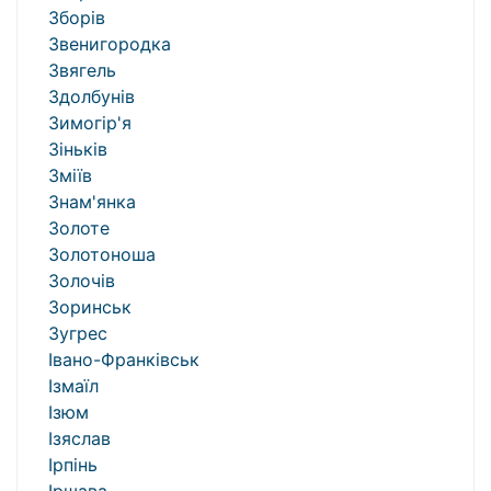
Зборів
Звенигородка
Звягель
Здолбунів
Зимогір'я
Зіньків
Зміїв
Знам'янка
Золоте
Золотоноша
Золочів
Зоринськ
Зугрес
Івано-Франківськ
Ізмаїл
Ізюм
Ізяслав
Ірпінь