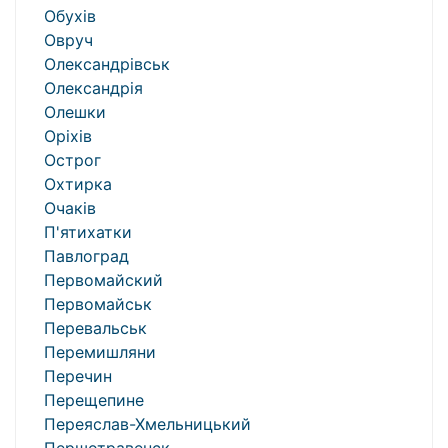
Обухів
Овруч
Олександрівськ
Олександрія
Олешки
Оріхів
Острог
Охтирка
Очаків
П'ятихатки
Павлоград
Первомайский
Первомайськ
Перевальськ
Перемишляни
Перечин
Перещепине
Переяслав-Хмельницький