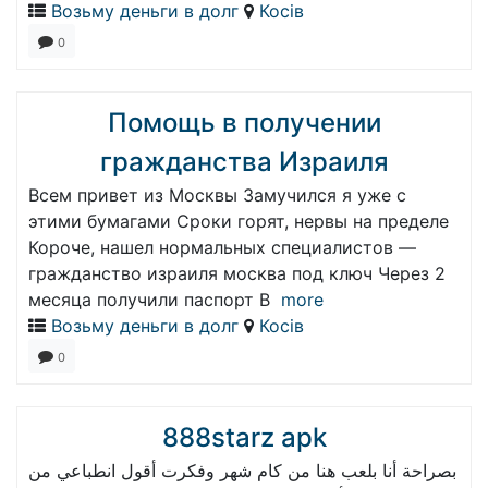
Возьму деньги в долг
Косів
0
Помощь в получении
гражданства Израиля
Всем привет из Москвы Замучился я уже с
этими бумагами Сроки горят, нервы на пределе
Короче, нашел нормальных специалистов —
гражданство израиля москва под ключ Через 2
месяца получили паспорт В
more
Возьму деньги в долг
Косів
0
888starz apk
بصراحة أنا بلعب هنا من كام شهر وفكرت أقول انطباعي من