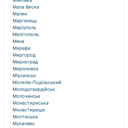
Макіївка
Мала Виска
Малин
Марганець
Маріуполь
Мелітополь
Мена
Мерефа
Миргород
Мирноград
Мироновка
Міусинськ
Могилів-Подільський
Молодогвардійськ
Молочанськ
Монастириська
Монастирище
Мостиська
Мукачево