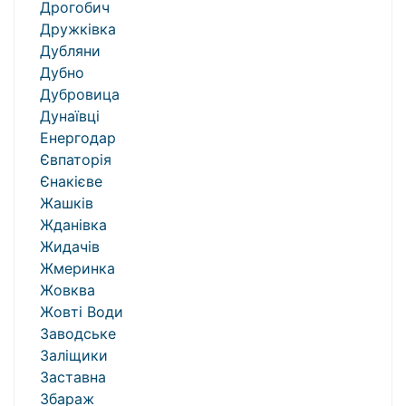
Дрогобич
Дружківка
Дубляни
Дубно
Дубровица
Дунаївці
Енергодар
Євпаторія
Єнакієве
Жашків
Жданівка
Жидачів
Жмеринка
Жовква
Жовті Води
Заводське
Заліщики
Заставна
Збараж