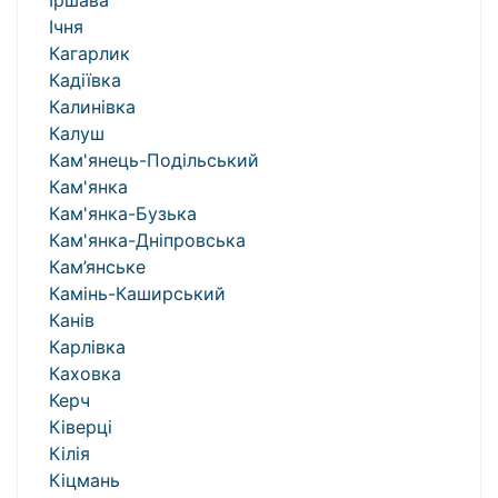
Іршава
Ічня
Кагарлик
Кадіївка
Калинівка
Калуш
Кам'янець-Подільський
Кам'янка
Кам'янка-Бузька
Кам'янка-Дніпровська
Кам’янське
Камінь-Каширський
Канів
Карлівка
Каховка
Керч
Ківерці
Кілія
Кіцмань