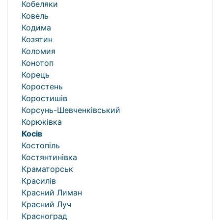
Кобеляки
Ковель
Кодима
Козятин
Коломия
Конотоп
Корець
Коростень
Коростишів
Корсунь-Шевченківський
Корюківка
Косів
Костопіль
Костянтинівка
Краматорськ
Красилів
Красний Лиман
Красний Луч
Красноград