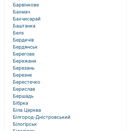
Барвінкове
Бахмач
Бахчисарай
Баштанка
Белз
Бердичів
Бердянськ
Берегове
Бережани
Березань
Березне
Берестечко
Берислав
Бершадь
Бібрка
Біла Церква
Білгород-Дністровський
Білогірськ