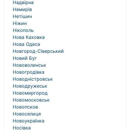
Надвірна
Немирів
Нетішин
Ніжин
Нікополь
Нова Каховка
Нова Одеса
Новгород-Сіверський
Новий Буг
Нововолинськ
Новогродівка
Новодністровськ
Новодружеськ
Новомиргород
Новомосковськ
Новопсков
Новоселиця
Новоукраїнка
Носівка