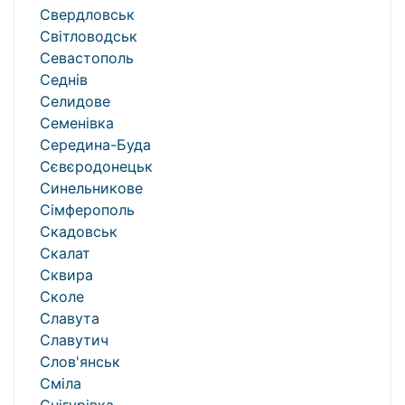
Свердловськ
Світловодськ
Севастополь
Седнів
Селидове
Семенівка
Середина-Буда
Сєвєродонецьк
Синельникове
Сімферополь
Скадовськ
Скалат
Сквира
Сколе
Славута
Славутич
Слов'янськ
Сміла