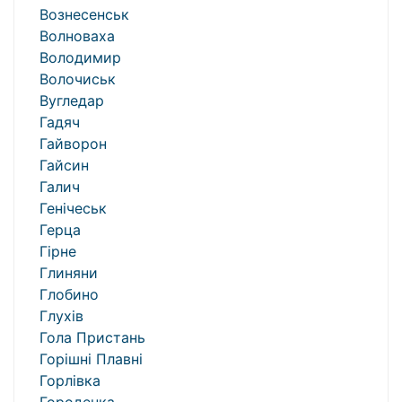
Вознесенськ
Волноваха
Володимир
Волочиськ
Вугледар
Гадяч
Гайворон
Гайсин
Галич
Генічеськ
Герца
Гірне
Глиняни
Глобино
Глухів
Гола Пристань
Горішні Плавні
Горлівка