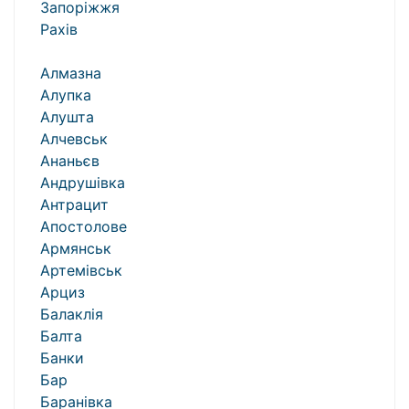
Запоріжжя
Рахів
Алмазна
Алупка
Алушта
Алчевськ
Ананьєв
Андрушівка
Антрацит
Апостолове
Армянськ
Артемівськ
Арциз
Балаклія
Балта
Банки
Бар
Баранівка