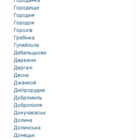
Городенка
Городище
Городня
Городок
Горохів
Гребінка
Гуляйполе
Дебальцьове
Деражня
Дергачі
Десна
Джанкой
Дніпрорудне
Добромиль
Добропілля
Докучаєвськ
Долина
Долинська
Донецьк