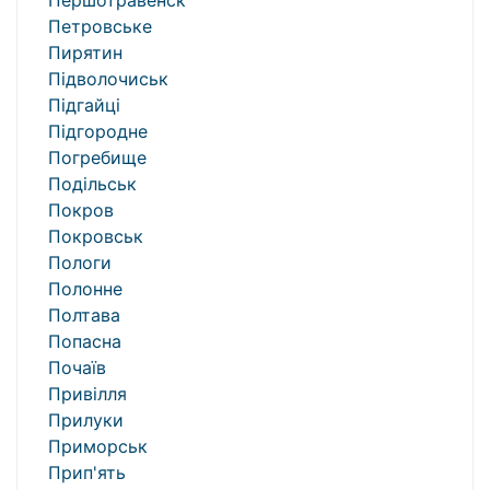
Першотравенск
Петровське
Пирятин
Підволочиськ
Підгайці
Підгородне
Погребище
Подільськ
Покров
Покровськ
Пологи
Полонне
Полтава
Попасна
Почаїв
Привілля
Прилуки
Приморськ
Прип'ять