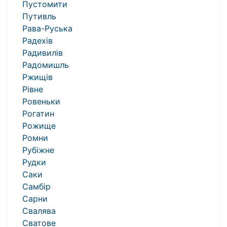
Пустомити
Путивль
Рава-Руська
Радехів
Радивилів
Радомишль
Ржищів
Рівне
Ровеньки
Рогатин
Рожище
Ромни
Рубіжне
Рудки
Саки
Самбір
Сарни
Свалява
Сватове