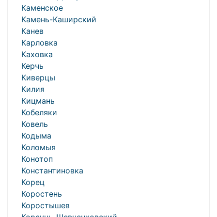
Каменское
Камень-Каширский
Канев
Карловка
Каховка
Керчь
Киверцы
Килия
Кицмань
Кобеляки
Ковель
Кодыма
Коломыя
Конотоп
Константиновка
Корец
Коростень
Коростышев