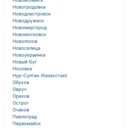
Нововолынск
Новогродовка
Новоднестровск
Новодружеск
Новомиргород
Новомосковск
Новопсков
Новоселица
Новоукраинка
Новый Буг
Носовка
Нур-Султан (Казахстан)
Обухов
Овруч
Орехов
Острог
Очаков
Павлоград
Первомайск