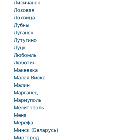
Лисичанск
Лозовая
Лохвица
Лубны
Луганск
Лутугино
Луцк
Любомль
Люботин
Макеевка
Малая Виска
Малин
Марганец
Мариуполь
Мелитополь
Мена
Мерефа
Минск (Беларусь)
Миргород