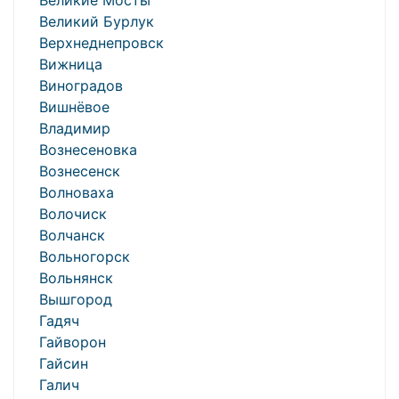
Великие Мосты
Великий Бурлук
Верхнеднепровск
Вижница
Виноградов
Вишнёвое
Владимир
Вознесеновка
Вознесенск
Волноваха
Волочиск
Волчанск
Вольногорск
Вольнянск
Вышгород
Гадяч
Гайворон
Гайсин
Галич