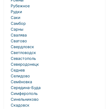
Ромны
Рубежное
Рудки
Саки
Самбор
Сарны
Свалява
Сватово
Свердловск
Светловодск
Севастополь
Северодонецк
Седнев
Селидово
Семёновка
Середина-Буда
Симферополь
Синельниково
Скадовск