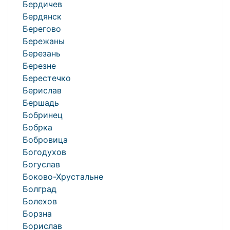
Бердичев
Бердянск
Берегово
Бережаны
Березань
Березне
Берестечко
Берислав
Бершадь
Бобринец
Бобрка
Бобровица
Богодухов
Богуслав
Боково-Хрустальне
Болград
Болехов
Борзна
Борислав