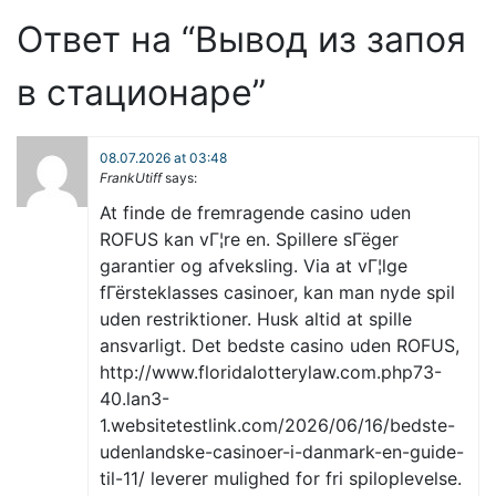
Ответ на “Вывод из запоя
в стационаре”
08.07.2026 at 03:48
FrankUtiff
says:
At finde de fremragende casino uden
ROFUS kan vГ¦re en. Spillere sГёger
garantier og afveksling. Via at vГ¦lge
fГёrsteklasses casinoer, kan man nyde spil
uden restriktioner. Husk altid at spille
ansvarligt. Det bedste casino uden ROFUS,
http://www.floridalotterylaw.com.php73-
40.lan3-
1.websitetestlink.com/2026/06/16/bedste-
udenlandske-casinoer-i-danmark-en-guide-
til-11/ leverer mulighed for fri spiloplevelse.