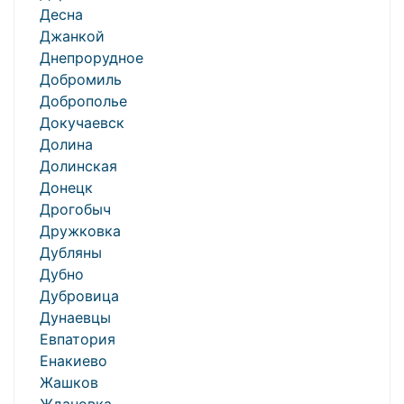
Десна
Джанкой
Днепрорудное
Добромиль
Доброполье
Докучаевск
Долина
Долинская
Донецк
Дрогобыч
Дружковка
Дубляны
Дубно
Дубровица
Дунаевцы
Евпатория
Енакиево
Жашков