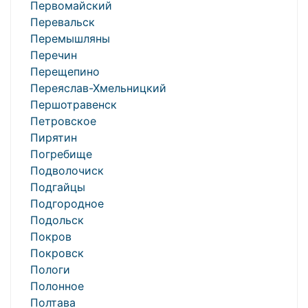
Первомайский
Перевальск
Перемышляны
Перечин
Перещепино
Переяслав-Хмельницкий
Першотравенск
Петровское
Пирятин
Погребище
Подволочиск
Подгайцы
Подгородное
Подольск
Покров
Покровск
Пологи
Полонное
Полтава