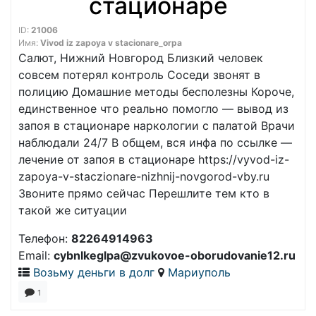
стационаре
ID:
21006
Имя:
Vivod iz zapoya v stacionare_orpa
Салют, Нижний Новгород Близкий человек
совсем потерял контроль Соседи звонят в
полицию Домашние методы бесполезны Короче,
единственное что реально помогло — вывод из
запоя в стационаре наркологии с палатой Врачи
наблюдали 24/7 В общем, вся инфа по ссылке —
лечение от запоя в стационаре https://vyvod-iz-
zapoya-v-staczionare-nizhnij-novgorod-vby.ru
Звоните прямо сейчас Перешлите тем кто в
такой же ситуации
Телефон:
82264914963
Email:
cybnlkeglpa@zvukovoe-oborudovanie12.ru
Возьму деньги в долг
Мариуполь
1