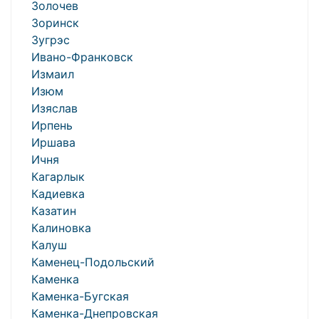
Золочев
Зоринск
Зугрэс
Ивано-Франковск
Измаил
Изюм
Изяслав
Ирпень
Иршава
Ичня
Кагарлык
Кадиевка
Казатин
Калиновка
Калуш
Каменец-Подольский
Каменка
Каменка-Бугская
Каменка-Днепровская