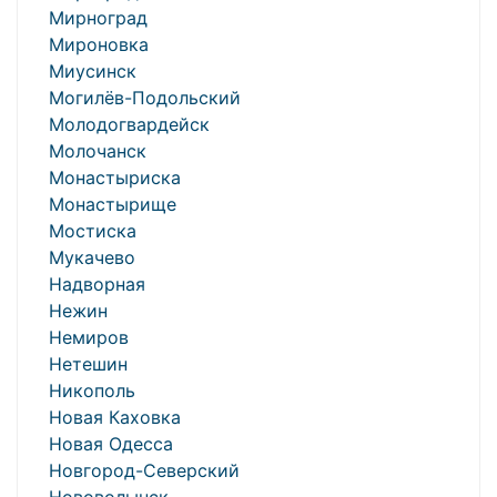
Мирноград
Мироновка
Миусинск
Могилёв-Подольский
Молодогвардейск
Молочанск
Монастыриска
Монастырище
Мостиска
Мукачево
Надворная
Нежин
Немиров
Нетешин
Никополь
Новая Каховка
Новая Одесса
Новгород-Северский