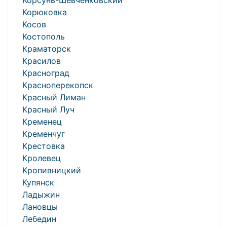
Корсунь-Шевченковский
Корюковка
Косов
Костополь
Краматорск
Красилов
Красноград
Красноперекопск
Красный Лиман
Красный Луч
Кременец
Кременчуг
Крестовка
Кролевец
Кропивницкий
Купянск
Ладыжин
Лановцы
Лебедин