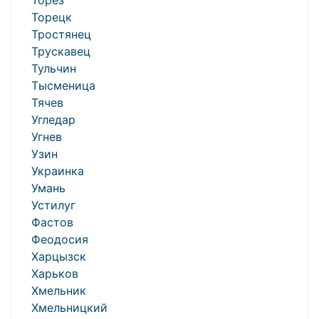
Торез
Торецк
Тростянец
Трускавец
Тульчин
Тысменица
Тячев
Угледар
Угнев
Узин
Украинка
Умань
Устилуг
Фастов
Феодосия
Харцызск
Харьков
Хмельник
Хмельницкий