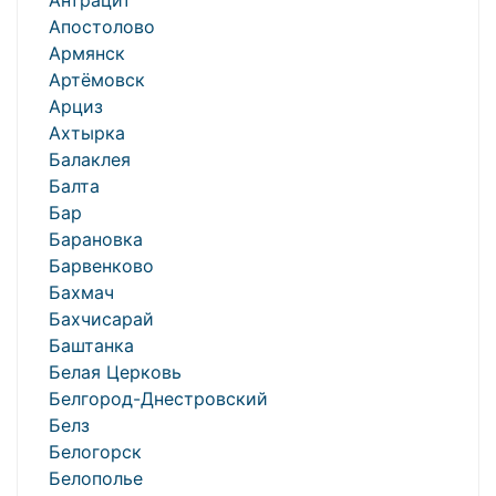
Антрацит
Апостолово
Армянск
Артёмовск
Арциз
Ахтырка
Балаклея
Балта
Бар
Барановка
Барвенково
Бахмач
Бахчисарай
Баштанка
Белая Церковь
Белгород-Днестровский
Белз
Белогорск
Белополье