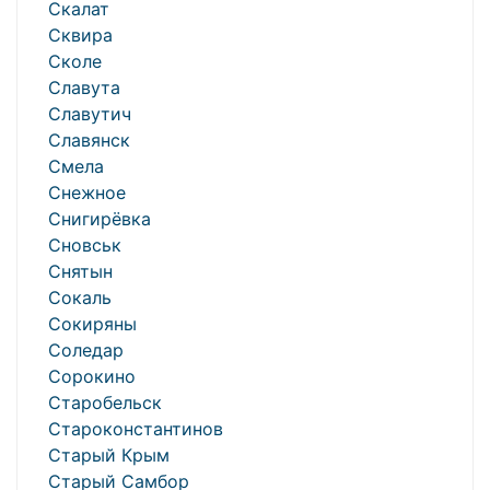
Скалат
Сквира
Сколе
Славута
Славутич
Славянск
Смела
Снежное
Снигирёвка
Сновськ
Снятын
Сокаль
Сокиряны
Соледар
Сорокино
Старобельск
Староконстантинов
Старый Крым
Старый Самбор