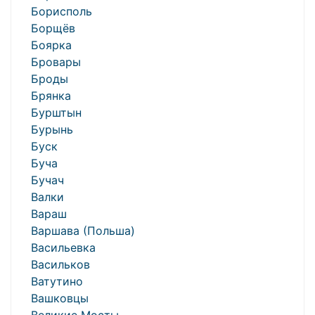
Борисполь
Борщёв
Боярка
Бровары
Броды
Брянка
Бурштын
Бурынь
Буск
Буча
Бучач
Валки
Вараш
Варшава (Польша)
Васильевка
Васильков
Ватутино
Вашковцы