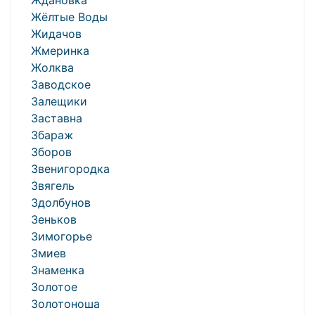
Ждановка
Жёлтые Воды
Жидачов
Жмеринка
Жолква
Заводское
Залещики
Заставна
Збараж
Зборов
Звенигородка
Звягель
Здолбунов
Зеньков
Зимогорье
Змиев
Знаменка
Золотое
Золотоноша