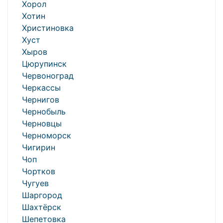
Хорол
Хотин
Христиновка
Хуст
Хыров
Цюрупинск
Червоноград
Черкассы
Чернигов
Чернобыль
Черновцы
Черноморск
Чигирин
Чоп
Чортков
Чугуев
Шаргород
Шахтёрск
Шепетовка