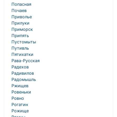
Попасная
Почаев
Приволье
Прилуки
Приморск
Припять
Пустомыты
Путивль
Пятихатки
Рава-Русская
Радехов
Радивилов
Радомышль
Ржищев
Ровеньки
Ровно
Рогатин
Рожище