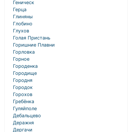
Геническ
Герца
Глиняны
Глобино
Глухов
Голая Пристань
Горишние Плавни
Горловка
Горное
Городенка
Городище
Городня
Городок
Горохов
Гребёнка
Гуляйполе
Дебальцево
Деражня
Дергачи