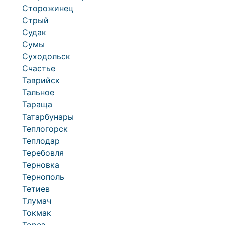
Сторожинец
Стрый
Судак
Сумы
Суходольск
Счастье
Таврийск
Тальное
Тараща
Татарбунары
Теплогорск
Теплодар
Теребовля
Терновка
Тернополь
Тетиев
Тлумач
Токмак