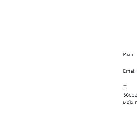
Имя
Email
Збере
моїх 