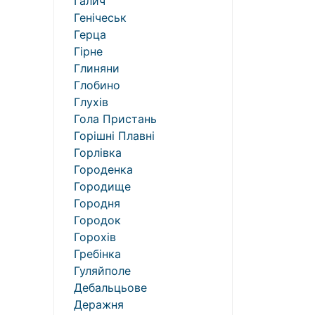
Галич
Генічеськ
Герца
Гірне
Глиняни
Глобино
Глухів
Гола Пристань
Горішні Плавні
Горлівка
Городенка
Городище
Городня
Городок
Горохів
Гребінка
Гуляйполе
Дебальцьове
Деражня