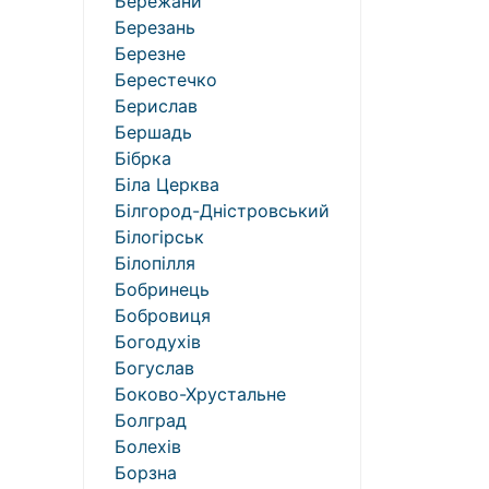
Бережани
Березань
Березне
Берестечко
Берислав
Бершадь
Бібрка
Біла Церква
Білгород-Дністровський
Білогірськ
Білопілля
Бобринець
Бобровиця
Богодухів
Богуслав
Боково-Хрустальне
Болград
Болехів
Борзна