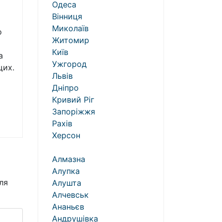
Одеса
Вінниця
Миколаїв
о
Житомир
Київ
a
Ужгород
щих.
Львів
Дніпро
Кривий Ріг
Запоріжжя
Рахів
Херсон
Алмазна
Алупка
ля
Алушта
Алчевськ
Ананьєв
Андрушівка