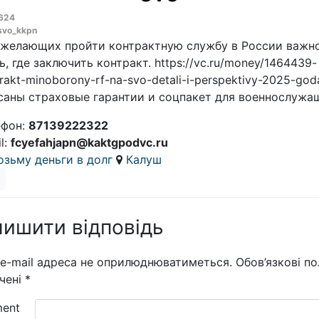
624
svo_kkpn
 желающих пройти контрактную службу в России важн
ь, где заключить контракт. https://vc.ru/money/1464439-
rakt-minoborony-rf-na-svo-detali-i-perspektivy-2025-god
саны страховые гарантии и соцпакет для военнослужа
ефон:
87139222322
l:
fcyefahjapn@kaktgpodvc.ru
озьму деньги в долг
Калуш
ишити відповідь
e-mail адреса не оприлюднюватиметься.
Обов’язкові по
чені
*
ent