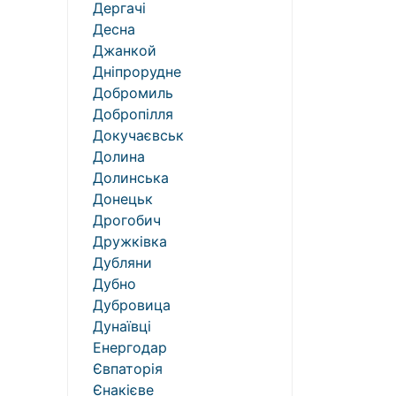
Дергачі
Десна
Джанкой
Дніпрорудне
Добромиль
Добропілля
Докучаєвськ
Долина
Долинська
Донецьк
Дрогобич
Дружківка
Дубляни
Дубно
Дубровица
Дунаївці
Енергодар
Євпаторія
Єнакієве