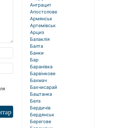
Антрацит
Апостолове
Армянськ
Артемівськ
Арциз
Балаклія
Балта
Банки
Бар
Баранівка
Барвінкове
Бахмач
Бахчисарай
для
Баштанка
Белз
Бердичів
Бердянськ
Берегове