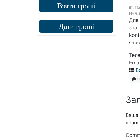
Взяти гроші
ID:
16
Имя:
Для
Дати гроші
знат
kont
Опи
Тел
Emai
В
0
Зал
Ваша 
позна
Comm