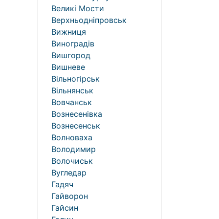
Великі Мости
Верхньодніпровськ
Вижниця
Виноградів
Вишгород
Вишневе
Вільногірськ
Вільнянськ
Вовчанськ
Вознесенівка
Вознесенськ
Волноваха
Володимир
Волочиськ
Вугледар
Гадяч
Гайворон
Гайсин