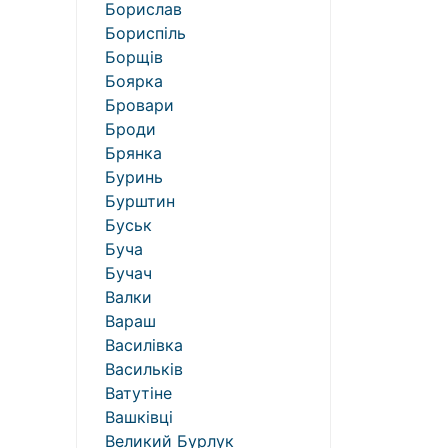
Борислав
Бориспіль
Борщів
Боярка
Бровари
Броди
Брянка
Буринь
Бурштин
Буськ
Буча
Бучач
Валки
Вараш
Василівка
Васильків
Ватутіне
Вашківці
Великий Бурлук