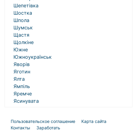
Шепетівка
Шостка
Шпола
Шумськ
Щастя
Щолкіне
Южне
Южноукраїнськ
Яворів
Яготин
Ялта
Ямпіль
Яремче
Ясинувата
Пользовательское соглашение
Карта сайта
Контакты
Заработать