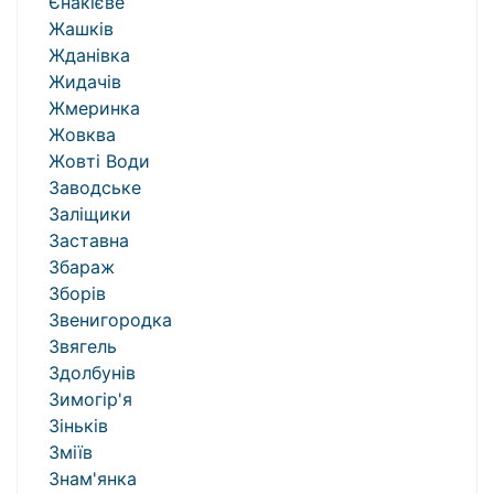
Єнакієве
Жашків
Жданівка
Жидачів
Жмеринка
Жовква
Жовті Води
Заводське
Заліщики
Заставна
Збараж
Зборів
Звенигородка
Звягель
Здолбунів
Зимогір'я
Зіньків
Зміїв
Знам'янка