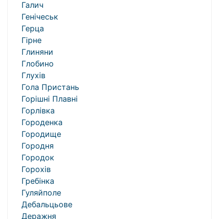
Галич
Генічеськ
Герца
Гірне
Глиняни
Глобино
Глухів
Гола Пристань
Горішні Плавні
Горлівка
Городенка
Городище
Городня
Городок
Горохів
Гребінка
Гуляйполе
Дебальцьове
Деражня