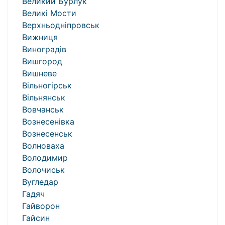
Великий Бурлук
Великі Мости
Верхньодніпровськ
Вижниця
Виноградів
Вишгород
Вишневе
Вільногірськ
Вільнянськ
Вовчанськ
Вознесенівка
Вознесенськ
Волноваха
Володимир
Волочиськ
Вугледар
Гадяч
Гайворон
Гайсин