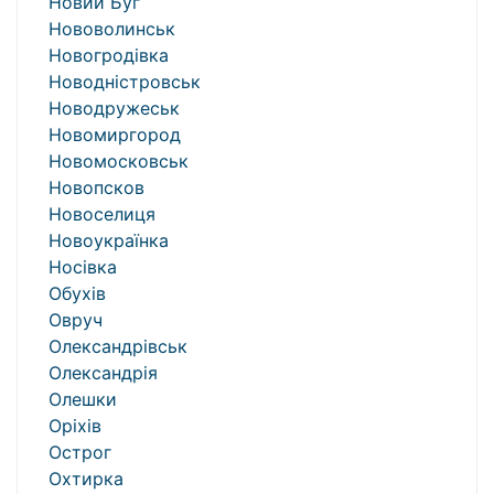
Новий Буг
Нововолинськ
Новогродівка
Новодністровськ
Новодружеськ
Новомиргород
Новомосковськ
Новопсков
Новоселиця
Новоукраїнка
Носівка
Обухів
Овруч
Олександрівськ
Олександрія
Олешки
Оріхів
Острог
Охтирка