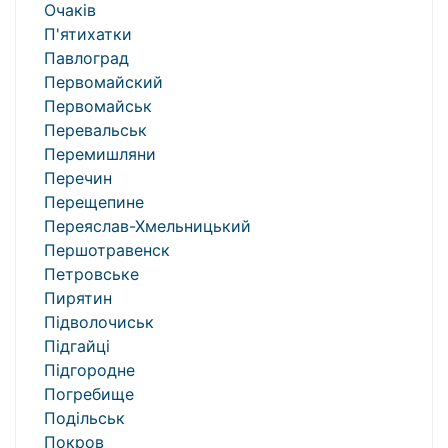
Очаків
П'ятихатки
Павлоград
Первомайский
Первомайськ
Перевальськ
Перемишляни
Перечин
Перещепине
Переяслав-Хмельницький
Першотравенск
Петровське
Пирятин
Підволочиськ
Підгайці
Підгородне
Погребище
Подільськ
Покров