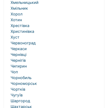
Хмельницький
Хмільник
Хорол
Хотин
Хрестівка
Христинівка
Хуст
Червоноград
Черкаси
Чернівці
Чернігів
Чигирин
Чоп
Чорнобиль
Чорноморськ
Чортків
Чугуїв
Шаргород
Шахтарськ