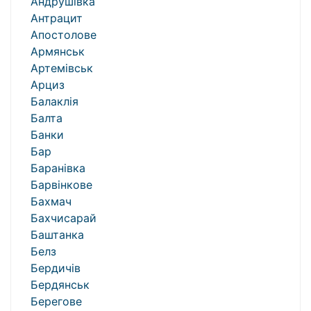
Андрушівка
Антрацит
Апостолове
Армянськ
Артемівськ
Арциз
Балаклія
Балта
Банки
Бар
Баранівка
Барвінкове
Бахмач
Бахчисарай
Баштанка
Белз
Бердичів
Бердянськ
Берегове