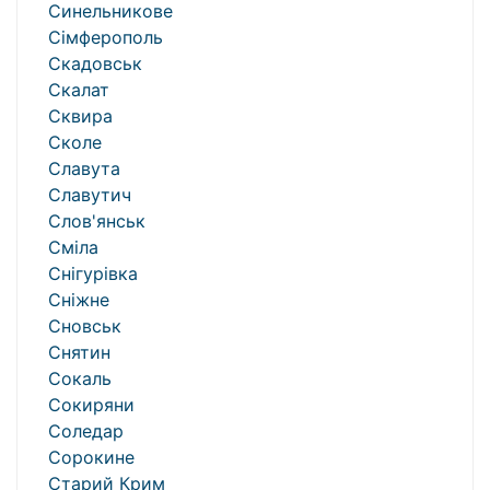
Синельникове
Сімферополь
Скадовськ
Скалат
Сквира
Сколе
Славута
Славутич
Слов'янськ
Сміла
Снігурівка
Сніжне
Сновськ
Снятин
Сокаль
Сокиряни
Соледар
Сорокине
Старий Крим