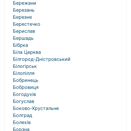
Бережани
Березань
Березне
Берестечко
Берислав
Бершадь
Бібрка
Біла Церква
Білгород-Дністровський
Білогірськ
Білопілля
Бобринець
Бобровиця
Богодухів
Богуслав
Боково-Хрустальне
Болград
Болехів
Борзна