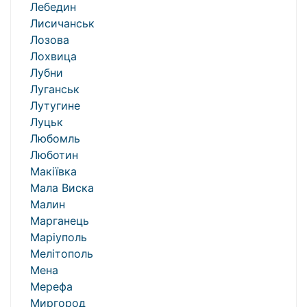
Лебедин
Лисичанськ
Лозова
Лохвица
Лубни
Луганськ
Лутугине
Луцьк
Любомль
Люботин
Макіївка
Мала Виска
Малин
Марганець
Маріуполь
Мелітополь
Мена
Мерефа
Миргород