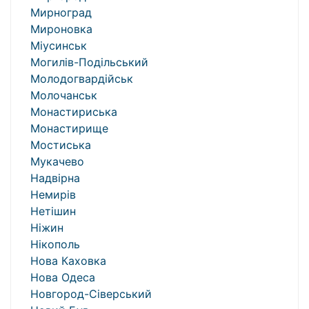
Мирноград
Мироновка
Міусинськ
Могилів-Подільський
Молодогвардійськ
Молочанськ
Монастириська
Монастирище
Мостиська
Мукачево
Надвірна
Немирів
Нетішин
Ніжин
Нікополь
Нова Каховка
Нова Одеса
Новгород-Сіверський