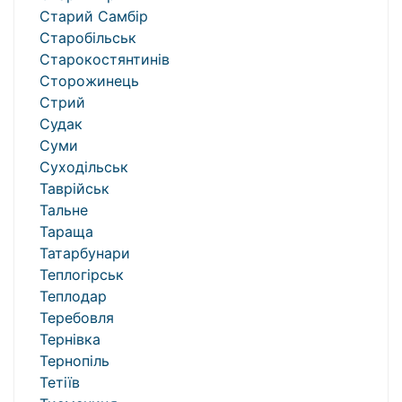
Старий Самбір
Старобільськ
Старокостянтинів
Сторожинець
Стрий
Судак
Суми
Суходільськ
Таврійськ
Тальне
Тараща
Татарбунари
Теплогірськ
Теплодар
Теребовля
Тернівка
Тернопіль
Тетіїв