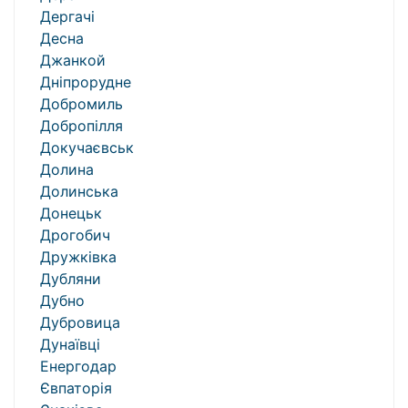
Дергачі
Десна
Джанкой
Дніпрорудне
Добромиль
Добропілля
Докучаєвськ
Долина
Долинська
Донецьк
Дрогобич
Дружківка
Дубляни
Дубно
Дубровица
Дунаївці
Енергодар
Євпаторія