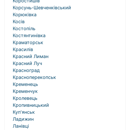
Коростишів
Корсунь-Шевченківський
Корюківка
Косів
Костопіль
Костянтинівка
Краматорськ
Красилів
Красний Лиман
Красний Луч
Красноград
Красноперекопськ
Кременець
Кременчук
Кролевець
Кропивницький
Куп'янськ
Ладижин
Ланівці