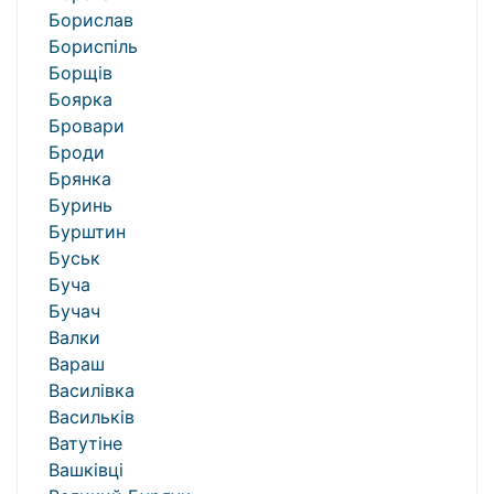
Борислав
Бориспіль
Борщів
Боярка
Бровари
Броди
Брянка
Буринь
Бурштин
Буськ
Буча
Бучач
Валки
Вараш
Василівка
Васильків
Ватутіне
Вашківці