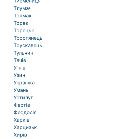
Тисмениця
Тлумач
Токмак
Торез
Торецьк
Тростянець
Трускавець
Тульчин
Тячів
Угнів
Узин
Українка
Умань
Устилуг
Фастів
Феодосія
Харків
Харцизьк
Хирів