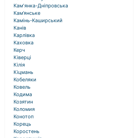
Кам'янка-Дніпровська
Кам’янське
Камінь-Каширський
Канів
Карлівка
Каховка
Керч
Ківерці
Кілія
Кіцмань
Кобеляки
Ковель
Кодима
Козятин
Коломия
Конотоп
Корець
Коростень