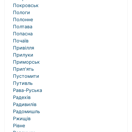
Покровськ
Пологи
Полонне
Полтава
Попасна
Почаїв
Привілля
Прилуки
Приморськ
Прип'ять
Пустомити
Путивль
Рава-Руська
Радехів
Радивилів
Радомишль
Ржищів
Рівне