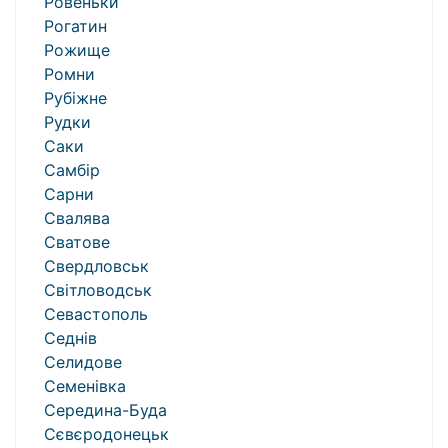
Ровеньки
Рогатин
Рожище
Ромни
Рубіжне
Рудки
Саки
Самбір
Сарни
Свалява
Сватове
Свердловськ
Світловодськ
Севастополь
Седнів
Селидове
Семенівка
Середина-Буда
Сєвєродонецьк