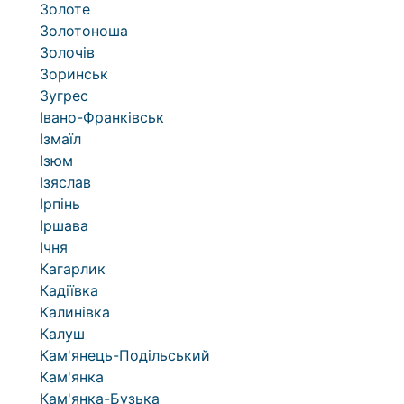
Золоте
Золотоноша
Золочів
Зоринськ
Зугрес
Івано-Франківськ
Ізмаїл
Ізюм
Ізяслав
Ірпінь
Іршава
Ічня
Кагарлик
Кадіївка
Калинівка
Калуш
Кам'янець-Подільський
Кам'янка
Кам'янка-Бузька