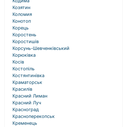
Кодима
Козятин
Коломия
Конотоп
Корець
Коростень
Коростишів
Корсунь-Шевченківський
Корюківка
Косів
Костопіль
Костянтинівка
Краматорськ
Красилів
Красний Лиман
Красний Луч
Красноград
Красноперекопськ
Кременець