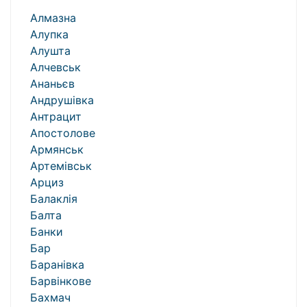
Алмазна
Алупка
Алушта
Алчевськ
Ананьєв
Андрушівка
Антрацит
Апостолове
Армянськ
Артемівськ
Арциз
Балаклія
Балта
Банки
Бар
Баранівка
Барвінкове
Бахмач