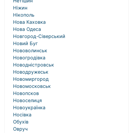
Нетішин
Ніжин
Нікополь
Нова Каховка
Нова Одеса
Новгород-Сіверський
Новий Буг
Нововолинськ
Новогродівка
Новодністровськ
Новодружеськ
Новомиргород
Новомосковськ
Новопсков
Новоселиця
Новоукраїнка
Носівка
Обухів
Овруч