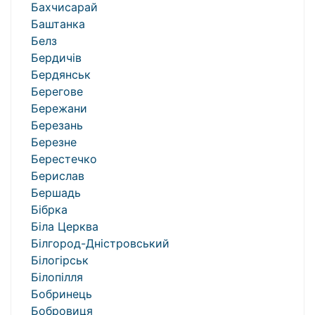
Бахчисарай
Баштанка
Белз
Бердичів
Бердянськ
Берегове
Бережани
Березань
Березне
Берестечко
Берислав
Бершадь
Бібрка
Біла Церква
Білгород-Дністровський
Білогірськ
Білопілля
Бобринець
Бобровиця