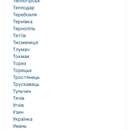
Теплогірськ
Теплодар
Теребовля
Тернівка
Тернопіль
Тетіїв
Тисмениця
Тлумач
Токмак
Торез
Торецьк
Тростянець
Трускавець
Тульчин
Тячів
Угнів
Узин
Українка
Умань