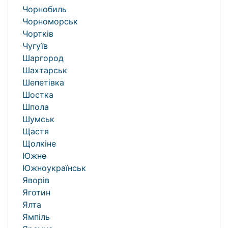
Чорнобиль
Чорноморськ
Чортків
Чугуїв
Шаргород
Шахтарськ
Шепетівка
Шостка
Шпола
Шумськ
Щастя
Щолкіне
Южне
Южноукраїнськ
Яворів
Яготин
Ялта
Ямпіль