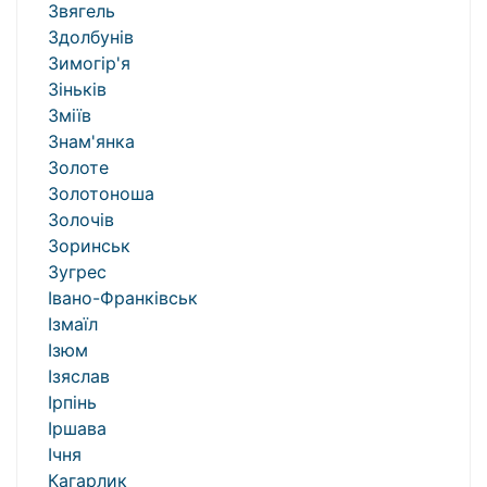
Звягель
Здолбунів
Зимогір'я
Зіньків
Зміїв
Знам'янка
Золоте
Золотоноша
Золочів
Зоринськ
Зугрес
Івано-Франківськ
Ізмаїл
Ізюм
Ізяслав
Ірпінь
Іршава
Ічня
Кагарлик