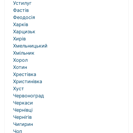
Устилуг
Фастів
Феодосія
Харків
Харцизьк
Хирів
Хмельницький
Хмільник
Хорол
Хотин
Хрестівка
Христинівка
Хуст
Червоноград
Черкаси
Чернівці
Чернігів
Чигирин
Чоп