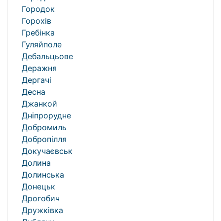
Городок
Горохів
Гребінка
Гуляйполе
Дебальцьове
Деражня
Дергачі
Десна
Джанкой
Дніпрорудне
Добромиль
Добропілля
Докучаєвськ
Долина
Долинська
Донецьк
Дрогобич
Дружківка