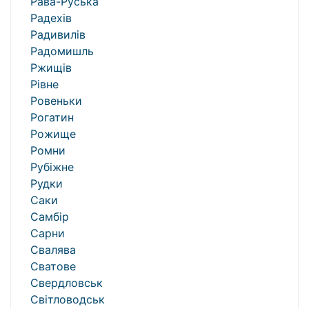
Рава-Руська
Радехів
Радивилів
Радомишль
Ржищів
Рівне
Ровеньки
Рогатин
Рожище
Ромни
Рубіжне
Рудки
Саки
Самбір
Сарни
Свалява
Сватове
Свердловськ
Світловодськ