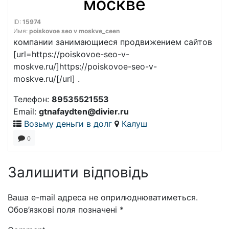
москве
ID:
15974
Имя:
poiskovoe seo v moskve_ceen
компании занимающиеся продвижением сайтов
[url=https://poiskovoe-seo-v-
moskve.ru/]https://poiskovoe-seo-v-
moskve.ru/[/url] .
Телефон:
89535521553
Email:
gtnafaydten@divier.ru
Возьму деньги в долг
Калуш
0
Залишити відповідь
Ваша e-mail адреса не оприлюднюватиметься.
Обов’язкові поля позначені
*