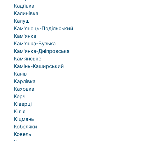
Кадіївка
Калинівка
Калуш
Кам'янець-Подільський
Кам'янка
Кам'янка-Бузька
Кам'янка-Дніпровська
Кам’янське
Камінь-Каширський
Канів
Карлівка
Каховка
Керч
Ківерці
Кілія
Кіцмань
Кобеляки
Ковель