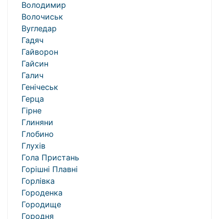
Володимир
Волочиськ
Вугледар
Гадяч
Гайворон
Гайсин
Галич
Генічеськ
Герца
Гірне
Глиняни
Глобино
Глухів
Гола Пристань
Горішні Плавні
Горлівка
Городенка
Городище
Городня