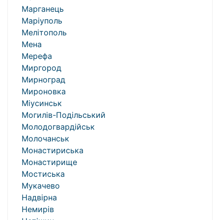
Марганець
Маріуполь
Мелітополь
Мена
Мерефа
Миргород
Мирноград
Мироновка
Міусинськ
Могилів-Подільський
Молодогвардійськ
Молочанськ
Монастириська
Монастирище
Мостиська
Мукачево
Надвірна
Немирів