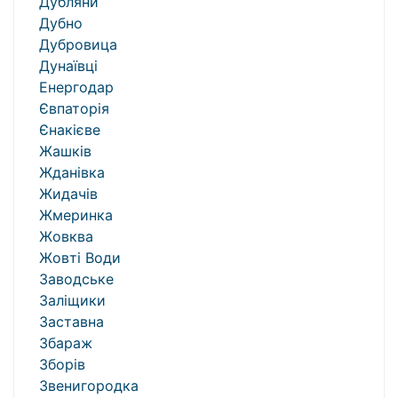
Дубляни
Дубно
Дубровица
Дунаївці
Енергодар
Євпаторія
Єнакієве
Жашків
Жданівка
Жидачів
Жмеринка
Жовква
Жовті Води
Заводське
Заліщики
Заставна
Збараж
Зборів
Звенигородка