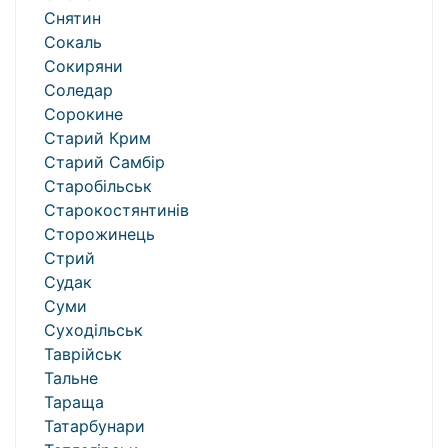
Снятин
Сокаль
Сокиряни
Соледар
Сорокине
Старий Крим
Старий Самбір
Старобільськ
Старокостянтинів
Сторожинець
Стрий
Судак
Суми
Суходільськ
Таврійськ
Тальне
Тараща
Татарбунари