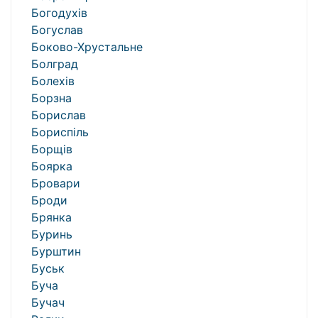
Богодухів
Богуслав
Боково-Хрустальне
Болград
Болехів
Борзна
Борислав
Бориспіль
Борщів
Боярка
Бровари
Броди
Брянка
Буринь
Бурштин
Буськ
Буча
Бучач