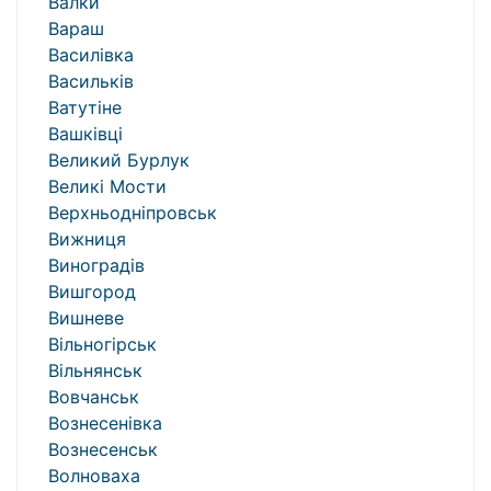
Валки
Вараш
Василівка
Васильків
Ватутіне
Вашківці
Великий Бурлук
Великі Мости
Верхньодніпровськ
Вижниця
Виноградів
Вишгород
Вишневе
Вільногірськ
Вільнянськ
Вовчанськ
Вознесенівка
Вознесенськ
Волноваха