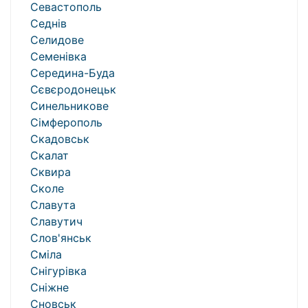
Севастополь
Седнів
Селидове
Семенівка
Середина-Буда
Сєвєродонецьк
Синельникове
Сімферополь
Скадовськ
Скалат
Сквира
Сколе
Славута
Славутич
Слов'янськ
Сміла
Снігурівка
Сніжне
Сновськ