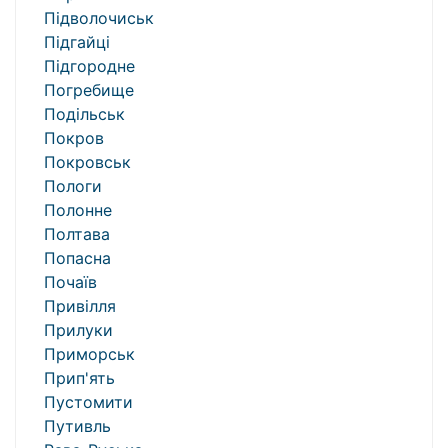
Підволочиськ
Підгайці
Підгородне
Погребище
Подільськ
Покров
Покровськ
Пологи
Полонне
Полтава
Попасна
Почаїв
Привілля
Прилуки
Приморськ
Прип'ять
Пустомити
Путивль