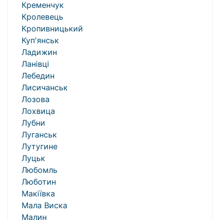
Кременчук
Кролевець
Кропивницький
Куп'янськ
Ладижин
Ланівці
Лебедин
Лисичанськ
Лозова
Лохвица
Лубни
Луганськ
Лутугине
Луцьк
Любомль
Люботин
Макіївка
Мала Виска
Малин