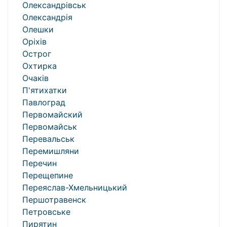
Олександрівськ
Олександрія
Олешки
Оріхів
Острог
Охтирка
Очаків
П'ятихатки
Павлоград
Первомайский
Первомайськ
Перевальськ
Перемишляни
Перечин
Перещепине
Переяслав-Хмельницький
Першотравенск
Петровське
Пирятин