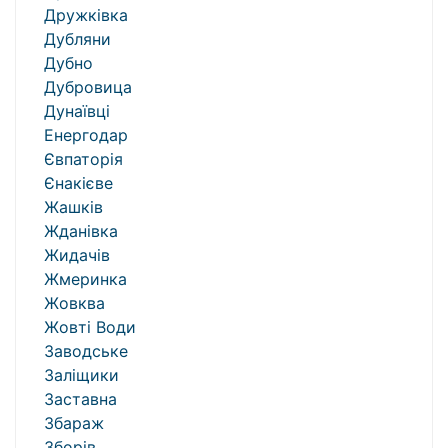
Дружківка
Дубляни
Дубно
Дубровица
Дунаївці
Енергодар
Євпаторія
Єнакієве
Жашків
Жданівка
Жидачів
Жмеринка
Жовква
Жовті Води
Заводське
Заліщики
Заставна
Збараж
Зборів