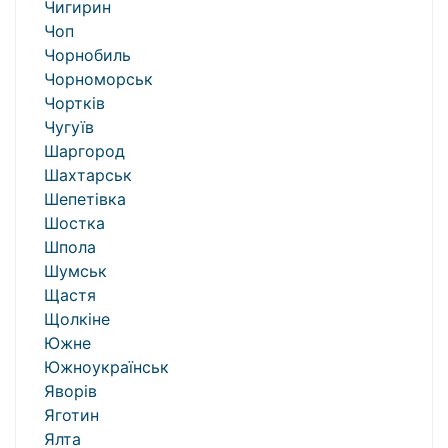
Чигирин
Чоп
Чорнобиль
Чорноморськ
Чортків
Чугуїв
Шаргород
Шахтарськ
Шепетівка
Шостка
Шпола
Шумськ
Щастя
Щолкіне
Южне
Южноукраїнськ
Яворів
Яготин
Ялта