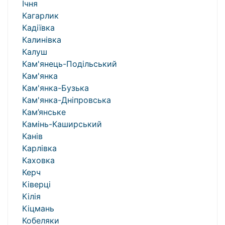
Ічня
Кагарлик
Кадіївка
Калинівка
Калуш
Кам'янець-Подільський
Кам'янка
Кам'янка-Бузька
Кам'янка-Дніпровська
Кам’янське
Камінь-Каширський
Канів
Карлівка
Каховка
Керч
Ківерці
Кілія
Кіцмань
Кобеляки