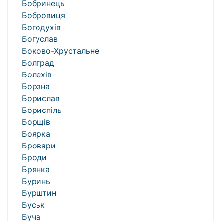
Бобринець
Бобровиця
Богодухів
Богуслав
Боково-Хрустальне
Болград
Болехів
Борзна
Борислав
Бориспіль
Борщів
Боярка
Бровари
Броди
Брянка
Буринь
Бурштин
Буськ
Буча