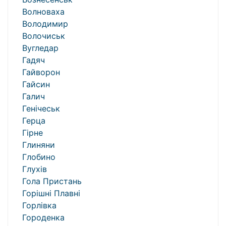
Волноваха
Володимир
Волочиськ
Вугледар
Гадяч
Гайворон
Гайсин
Галич
Генічеськ
Герца
Гірне
Глиняни
Глобино
Глухів
Гола Пристань
Горішні Плавні
Горлівка
Городенка