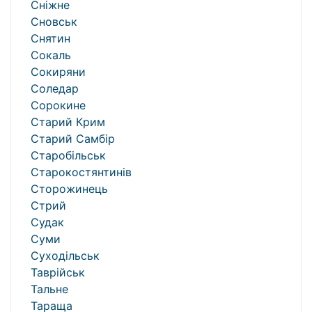
Сніжне
Сновськ
Снятин
Сокаль
Сокиряни
Соледар
Сорокине
Старий Крим
Старий Самбір
Старобільськ
Старокостянтинів
Сторожинець
Стрий
Судак
Суми
Суходільськ
Таврійськ
Тальне
Тараща