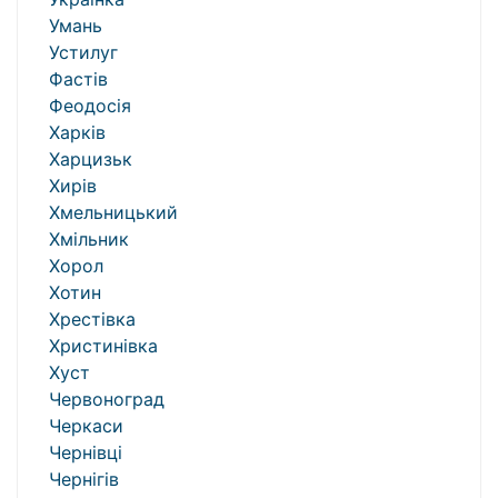
Умань
Устилуг
Фастів
Феодосія
Харків
Харцизьк
Хирів
Хмельницький
Хмільник
Хорол
Хотин
Хрестівка
Христинівка
Хуст
Червоноград
Черкаси
Чернівці
Чернігів