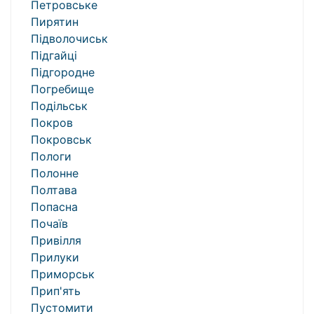
Петровське
Пирятин
Підволочиськ
Підгайці
Підгородне
Погребище
Подільськ
Покров
Покровськ
Пологи
Полонне
Полтава
Попасна
Почаїв
Привілля
Прилуки
Приморськ
Прип'ять
Пустомити