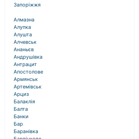
Запоріжжя
Алмазна
Алупка
Алушта
Алчевськ
Ананьєв
Андрушівка
Антрацит
Апостолове
Армянськ
Артемівськ
Арциз
Балаклія
Балта
Банки
Бар
Баранівка
Барвінкове