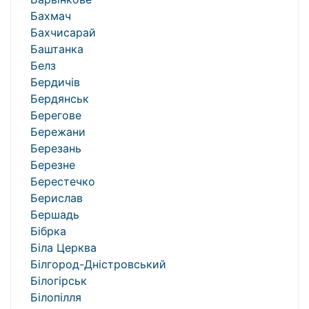
Бахмач
Бахчисарай
Баштанка
Белз
Бердичів
Бердянськ
Берегове
Бережани
Березань
Березне
Берестечко
Берислав
Бершадь
Бібрка
Біла Церква
Білгород-Дністровський
Білогірськ
Білопілля