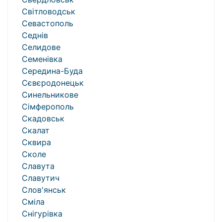
Світловодськ
Севастополь
Седнів
Селидове
Семенівка
Середина-Буда
Сєвєродонецьк
Синельникове
Сімферополь
Скадовськ
Скалат
Сквира
Сколе
Славута
Славутич
Слов'янськ
Сміла
Снігурівка