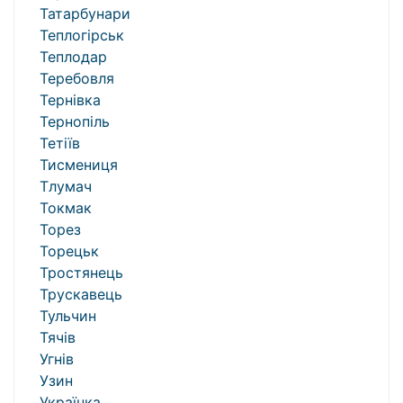
Татарбунари
Теплогірськ
Теплодар
Теребовля
Тернівка
Тернопіль
Тетіїв
Тисмениця
Тлумач
Токмак
Торез
Торецьк
Тростянець
Трускавець
Тульчин
Тячів
Угнів
Узин
Українка