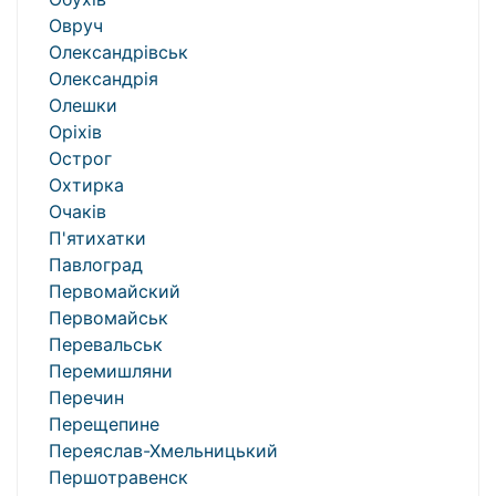
Овруч
Олександрівськ
Олександрія
Олешки
Оріхів
Острог
Охтирка
Очаків
П'ятихатки
Павлоград
Первомайский
Первомайськ
Перевальськ
Перемишляни
Перечин
Перещепине
Переяслав-Хмельницький
Першотравенск