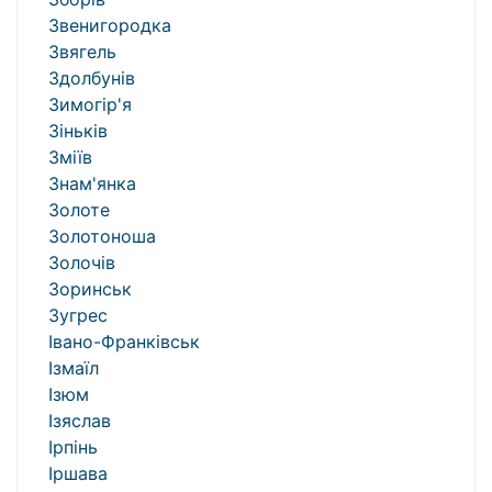
Звенигородка
Звягель
Здолбунів
Зимогір'я
Зіньків
Зміїв
Знам'янка
Золоте
Золотоноша
Золочів
Зоринськ
Зугрес
Івано-Франківськ
Ізмаїл
Ізюм
Ізяслав
Ірпінь
Іршава