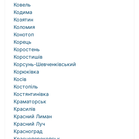
Ковель
Кодима
Козятин
Коломия
Конотоп
Корець
Коростень
Коростишів
Корсунь-Шевченківський
Корюківка
Косів
Костопіль
Костянтинівка
Краматорськ
Красилів
Красний Лиман
Красний Луч
Красноград
Красноперекопськ