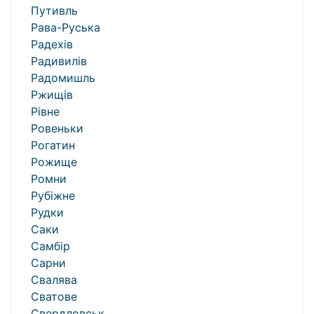
Путивль
Рава-Руська
Радехів
Радивилів
Радомишль
Ржищів
Рівне
Ровеньки
Рогатин
Рожище
Ромни
Рубіжне
Рудки
Саки
Самбір
Сарни
Свалява
Сватове
Свердловськ