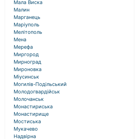
Мала Виска
Малин
Марганець
Маріуполь
Мелітополь
Мена
Мерефа
Миргород
Мирноград
Мироновка
Міусинськ
Могилів-Подільський
Молодогвардійськ
Молочанськ
Монастириська
Монастирище
Мостиська
Мукачево
Надвірна