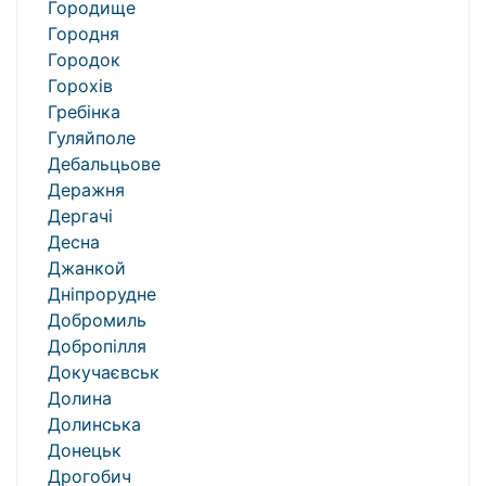
Городище
Городня
Городок
Горохів
Гребінка
Гуляйполе
Дебальцьове
Деражня
Дергачі
Десна
Джанкой
Дніпрорудне
Добромиль
Добропілля
Докучаєвськ
Долина
Долинська
Донецьк
Дрогобич