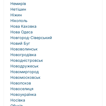
Немирів
Нетішин
Ніжин
Нікополь
Нова Каховка
Нова Одеса
Новгород-Сіверський
Новий Буг
Нововолинськ
Новогродівка
Новодністровськ
Новодружеськ
Новомиргород
Новомосковськ
Новопсков
Новоселиця
Новоукраїнка
Носівка
Обухів