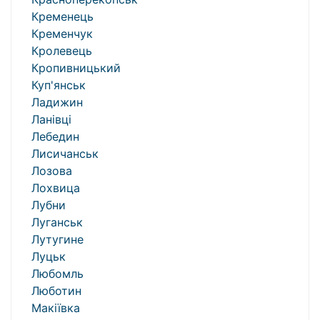
Кременець
Кременчук
Кролевець
Кропивницький
Куп'янськ
Ладижин
Ланівці
Лебедин
Лисичанськ
Лозова
Лохвица
Лубни
Луганськ
Лутугине
Луцьк
Любомль
Люботин
Макіївка