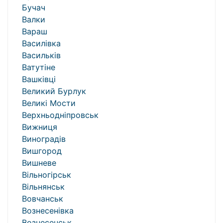
Бучач
Валки
Вараш
Василівка
Васильків
Ватутіне
Вашківці
Великий Бурлук
Великі Мости
Верхньодніпровськ
Вижниця
Виноградів
Вишгород
Вишневе
Вільногірськ
Вільнянськ
Вовчанськ
Вознесенівка
Вознесенськ