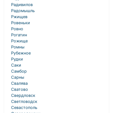
Радивилов
Радомышль
Ржищев
Ровеньки
Ровно
Рогатин
Рожище
Ромны
Рубежное
Рудки
Саки
Самбор
Сарны
Свалява
Сватово
Свердловск
Светловодск
Севастополь