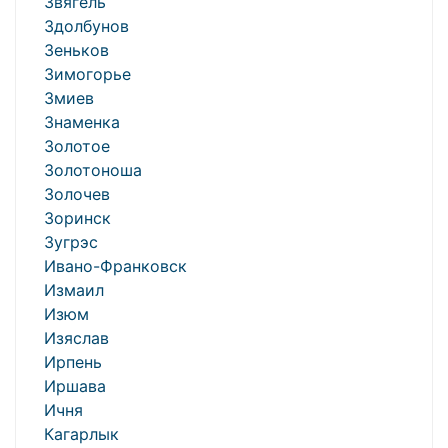
Звягель
Здолбунов
Зеньков
Зимогорье
Змиев
Знаменка
Золотое
Золотоноша
Золочев
Зоринск
Зугрэс
Ивано-Франковск
Измаил
Изюм
Изяслав
Ирпень
Иршава
Ичня
Кагарлык