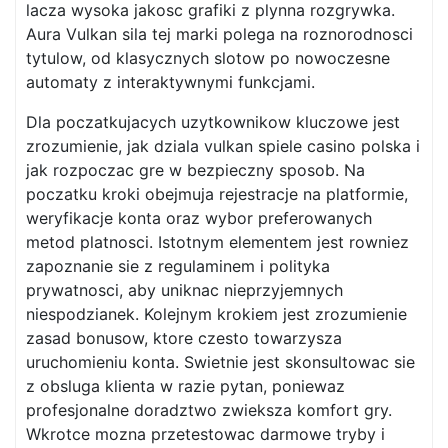
lacza wysoka jakosc grafiki z plynna rozgrywka.
Aura Vulkan sila tej marki polega na roznorodnosci
tytulow, od klasycznych slotow po nowoczesne
automaty z interaktywnymi funkcjami.
Dla poczatkujacych uzytkownikow kluczowe jest
zrozumienie, jak dziala vulkan spiele casino polska i
jak rozpoczac gre w bezpieczny sposob. Na
poczatku kroki obejmuja rejestracje na platformie,
weryfikacje konta oraz wybor preferowanych
metod platnosci. Istotnym elementem jest rowniez
zapoznanie sie z regulaminem i polityka
prywatnosci, aby uniknac nieprzyjemnych
niespodzianek. Kolejnym krokiem jest zrozumienie
zasad bonusow, ktore czesto towarzysza
uruchomieniu konta. Swietnie jest skonsultowac sie
z obsluga klienta w razie pytan, poniewaz
profesjonalne doradztwo zwieksza komfort gry.
Wkrotce mozna przetestowac darmowe tryby i