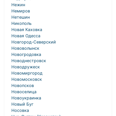
Нежин
Немиров
Нетешин
Никополь
Новая Каховка
Новая Одесса
Новгород-Северский
Нововолынск
Новогродовка
Новоднестровск
Новодружеск
Новомиргород
Новомосковск
Новопсков
Новоселица
Новоукраинка
Новый Буг
Носовка