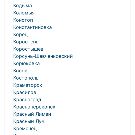
Кодыма
Коломыя
Конотоп
Константиновка
Корец
Коростень
Коростышев
Корсунь-Шевченковский
Корюковка
Косов
Костополь
Краматорск
Красилов
Красноград
Красноперекопск
Красный Лиман
Красный Луч
Кременец