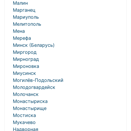
Малин
Марганец
Мариуполь
Мелитополь
Мена
Мерефа
Минск (Беларусь)
Миргород
Мирноград
Мироновка
Миусинск
Могилёв-Подольский
Молодогвардейск
Молочанск
Монастыриска
Монастырище
Мостиска
Мукачево
Надворная