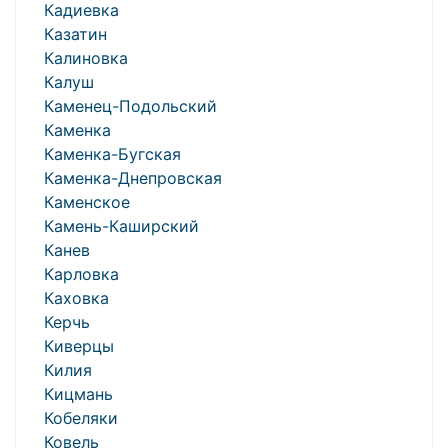
Кадиевка
Казатин
Калиновка
Калуш
Каменец-Подольский
Каменка
Каменка-Бугская
Каменка-Днепровская
Каменское
Камень-Каширский
Канев
Карловка
Каховка
Керчь
Киверцы
Килия
Кицмань
Кобеляки
Ковель