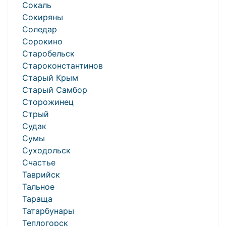
Сокаль
Сокиряны
Соледар
Сорокино
Старобельск
Староконстантинов
Старый Крым
Старый Самбор
Сторожинец
Стрый
Судак
Сумы
Суходольск
Счастье
Таврийск
Тальное
Тараща
Татарбунары
Теплогорск