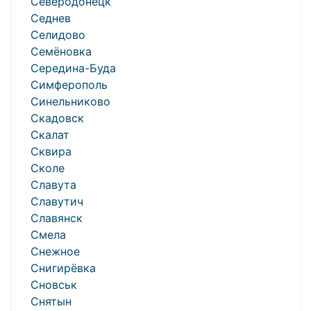
Северодонецк
Седнев
Селидово
Семёновка
Середина-Буда
Симферополь
Синельниково
Скадовск
Скалат
Сквира
Сколе
Славута
Славутич
Славянск
Смела
Снежное
Снигирёвка
Сновськ
Снятын