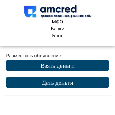
Skip to content
МФО
Банки
Блог
Разместить объявление:
Взять деньги
Дать деньги