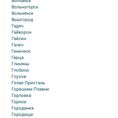
Волчанск
Вольногорск
Вольнянск
Вышгород
Гадяч
Гайворон
Гайсин
Галич
Геническ
Герца
Глиняны
Глобино
Глухов
Голая Пристань
Горишние Плавни
Горловка
Горное
Городенка
Городище