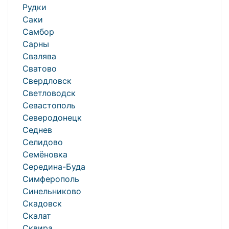
Рудки
Саки
Самбор
Сарны
Свалява
Сватово
Свердловск
Светловодск
Севастополь
Северодонецк
Седнев
Селидово
Семёновка
Середина-Буда
Симферополь
Синельниково
Скадовск
Скалат
Сквира