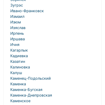
Зугрэс
Ивано-Франковск
Измаил
Изюм
Изяслав
Ирпень
Иршава
Ичня
Кагарлык
Кадиевка
Казатин
Калиновка
Калуш
Каменец-Подольский
Каменка
Каменка-Бугская
Каменка-Днепровская
Каменское