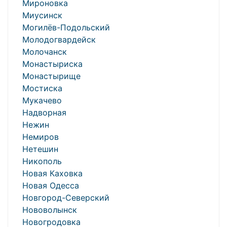
Мироновка
Миусинск
Могилёв-Подольский
Молодогвардейск
Молочанск
Монастыриска
Монастырище
Мостиска
Мукачево
Надворная
Нежин
Немиров
Нетешин
Никополь
Новая Каховка
Новая Одесса
Новгород-Северский
Нововолынск
Новогродовка