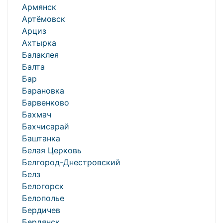
Армянск
Артёмовск
Арциз
Ахтырка
Балаклея
Балта
Бар
Барановка
Барвенково
Бахмач
Бахчисарай
Баштанка
Белая Церковь
Белгород-Днестровский
Белз
Белогорск
Белополье
Бердичев
Бердянск