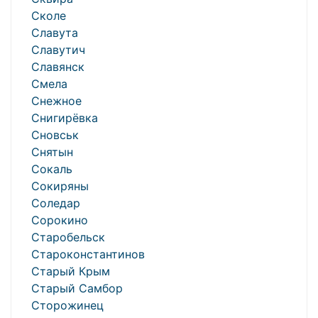
Сколе
Славута
Славутич
Славянск
Смела
Снежное
Снигирёвка
Сновськ
Снятын
Сокаль
Сокиряны
Соледар
Сорокино
Старобельск
Староконстантинов
Старый Крым
Старый Самбор
Сторожинец