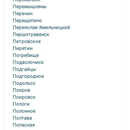
Перемышляны
Перечин
Перещепино
Переяслав-Хмельницкий
Першотравенск
Петровское
Пирятин
Погребище
Подволочиск
Подгайцы
Подгородное
Подольск
Покров
Покровск
Пологи
Полонное
Полтава
Попасная