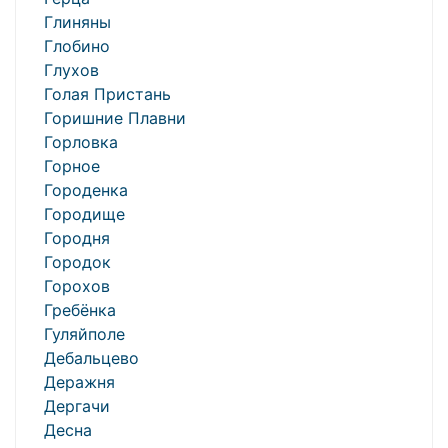
Глиняны
Глобино
Глухов
Голая Пристань
Горишние Плавни
Горловка
Горное
Городенка
Городище
Городня
Городок
Горохов
Гребёнка
Гуляйполе
Дебальцево
Деражня
Дергачи
Десна