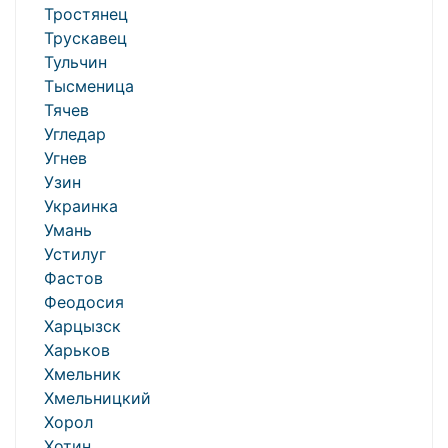
Тростянец
Трускавец
Тульчин
Тысменица
Тячев
Угледар
Угнев
Узин
Украинка
Умань
Устилуг
Фастов
Феодосия
Харцызск
Харьков
Хмельник
Хмельницкий
Хорол
Хотин