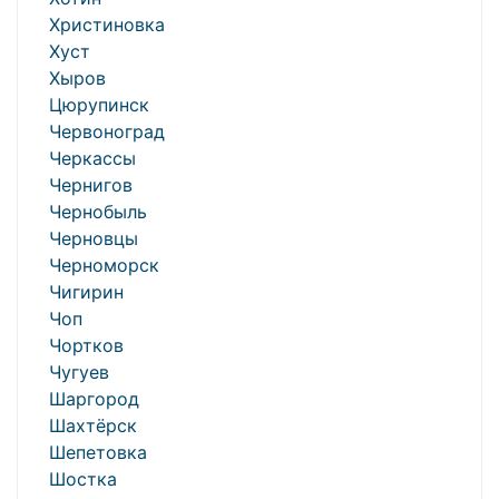
Христиновка
Хуст
Хыров
Цюрупинск
Червоноград
Черкассы
Чернигов
Чернобыль
Черновцы
Черноморск
Чигирин
Чоп
Чортков
Чугуев
Шаргород
Шахтёрск
Шепетовка
Шостка