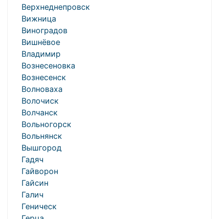
Верхнеднепровск
Вижница
Виноградов
Вишнёвое
Владимир
Вознесеновка
Вознесенск
Волноваха
Волочиск
Волчанск
Вольногорск
Вольнянск
Вышгород
Гадяч
Гайворон
Гайсин
Галич
Геническ
Герца