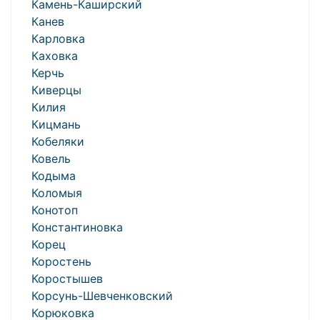
Камень-Каширский
Канев
Карловка
Каховка
Керчь
Киверцы
Килия
Кицмань
Кобеляки
Ковель
Кодыма
Коломыя
Конотоп
Константиновка
Корец
Коростень
Коростышев
Корсунь-Шевченковский
Корюковка