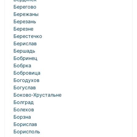
Берегово
Бережаны
Березань
Березне
Берестечко
Берислав
Бершадь
Бобринец
Бобрка
Бобровица
Богодухов
Богуслав
Боково-Хрустальне
Болград
Болехов
Борзна
Борислав
Борисполь