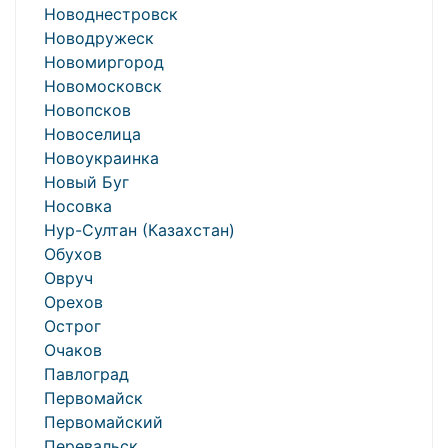
Новоднестровск
Новодружеск
Новомиргород
Новомосковск
Новопсков
Новоселица
Новоукраинка
Новый Буг
Носовка
Нур-Султан (Казахстан)
Обухов
Овруч
Орехов
Острог
Очаков
Павлоград
Первомайск
Первомайский
Перевальск