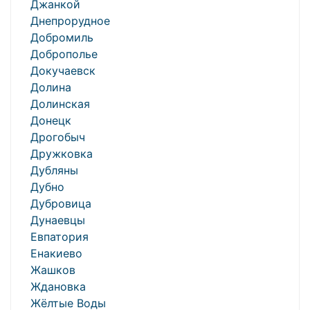
Джанкой
Днепрорудное
Добромиль
Доброполье
Докучаевск
Долина
Долинская
Донецк
Дрогобыч
Дружковка
Дубляны
Дубно
Дубровица
Дунаевцы
Евпатория
Енакиево
Жашков
Ждановка
Жёлтые Воды