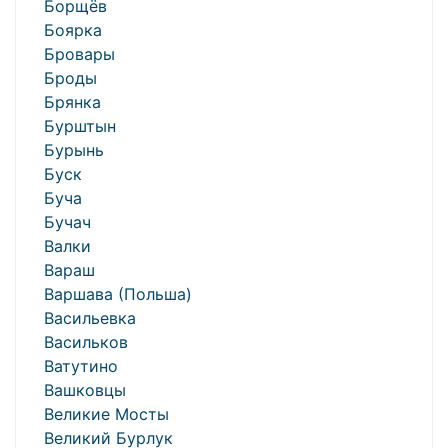
Борщёв
Боярка
Бровары
Броды
Брянка
Бурштын
Бурынь
Буск
Буча
Бучач
Валки
Вараш
Варшава (Польша)
Васильевка
Васильков
Ватутино
Вашковцы
Великие Мосты
Великий Бурлук