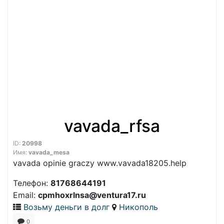
vavada_rfsa
ID:
20998
Имя:
vavada_mesa
vavada opinie graczy www.vavada18205.help
Телефон:
81768644191
Email:
cpmhoxrlnsa@ventura17.ru
Возьму деньги в долг
Никополь
0