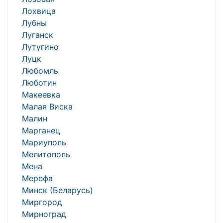
Лохвица
Лубны
Луганск
Лутугино
Луцк
Любомль
Люботин
Макеевка
Малая Виска
Малин
Марганец
Мариуполь
Мелитополь
Мена
Мерефа
Минск (Беларусь)
Миргород
Мирноград