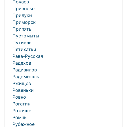
Почаев
Приволье
Прилуки
Приморск
Припять
Пустомыты
Путивль
Пятихатки
Рава-Русская
Радехов
Радивилов
Радомышль
Ржищев
Ровеньки
Ровно
Рогатин
Рожище
Ромны
Рубежное