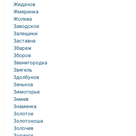
Жидачов
Жмеринка
Жолква
Заводское
Залещики
Заставна
Збараж
Зборов
Звенигородка
Звягель
Здолбунов
Зеньков
Зимогорье
Змиев
Знаменка
Золотое
Золотоноша
Золочев
Зоринск