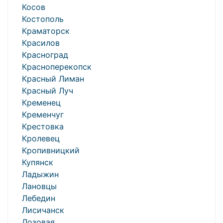
Косов
Костополь
Краматорск
Красилов
Красноград
Красноперекопск
Красный Лиман
Красный Луч
Кременец
Кременчуг
Крестовка
Кролевец
Кропивницкий
Купянск
Ладыжин
Лановцы
Лебедин
Лисичанск
Лозовая