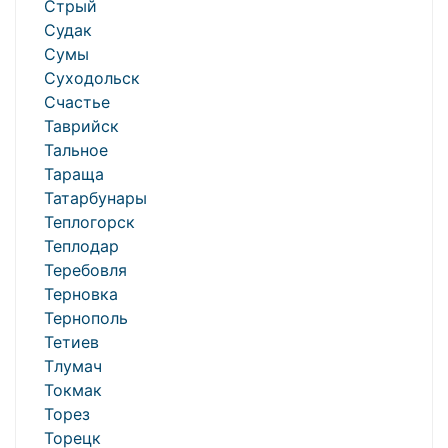
Стрый
Судак
Сумы
Суходольск
Счастье
Таврийск
Тальное
Тараща
Татарбунары
Теплогорск
Теплодар
Теребовля
Терновка
Тернополь
Тетиев
Тлумач
Токмак
Торез
Торецк