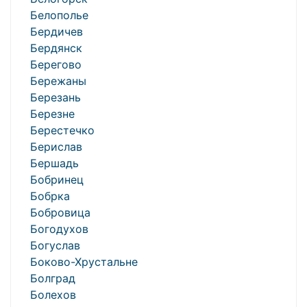
Белополье
Бердичев
Бердянск
Берегово
Бережаны
Березань
Березне
Берестечко
Берислав
Бершадь
Бобринец
Бобрка
Бобровица
Богодухов
Богуслав
Боково-Хрустальне
Болград
Болехов