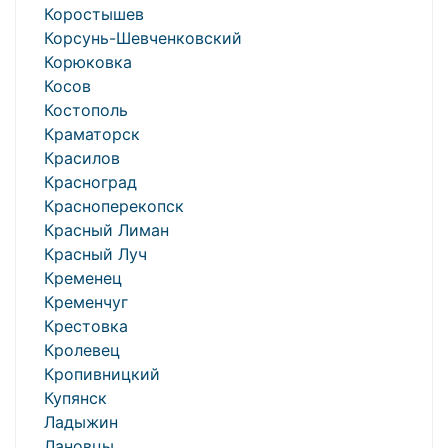
Коростышев
Корсунь-Шевченковский
Корюковка
Косов
Костополь
Краматорск
Красилов
Красноград
Красноперекопск
Красный Лиман
Красный Луч
Кременец
Кременчуг
Крестовка
Кролевец
Кропивницкий
Купянск
Ладыжин
Лановцы