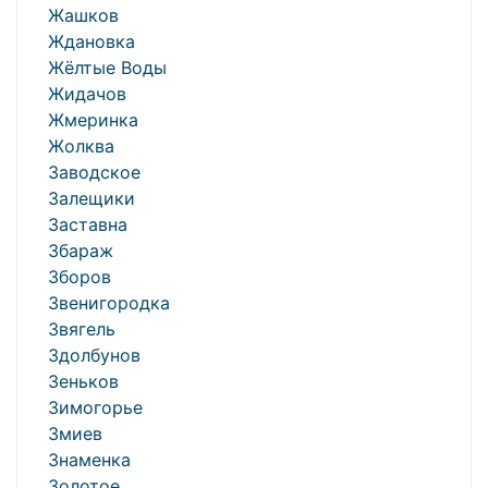
Жашков
Ждановка
Жёлтые Воды
Жидачов
Жмеринка
Жолква
Заводское
Залещики
Заставна
Збараж
Зборов
Звенигородка
Звягель
Здолбунов
Зеньков
Зимогорье
Змиев
Знаменка
Золотое