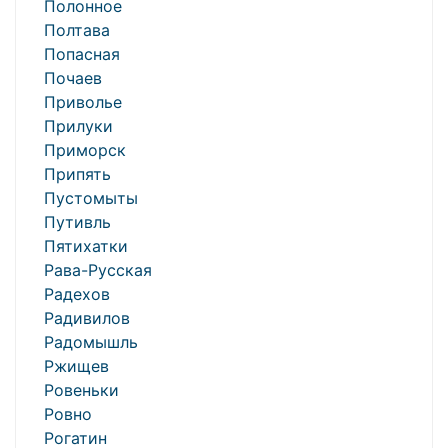
Полонное
Полтава
Попасная
Почаев
Приволье
Прилуки
Приморск
Припять
Пустомыты
Путивль
Пятихатки
Рава-Русская
Радехов
Радивилов
Радомышль
Ржищев
Ровеньки
Ровно
Рогатин