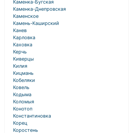
Каменка-Бугская
Каменка-Днепровская
Каменское
Камень-Каширский
Канев
Карловка
Каховка
Керчь
Киверцы
Килия
Кицмань
Кобеляки
Ковель
Кодыма
Коломыя
Конотоп
Константиновка
Корец
Коростень