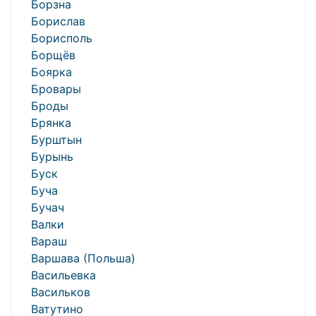
Борзна
Борислав
Борисполь
Борщёв
Боярка
Бровары
Броды
Брянка
Бурштын
Бурынь
Буск
Буча
Бучач
Валки
Вараш
Варшава (Польша)
Васильевка
Васильков
Ватутино