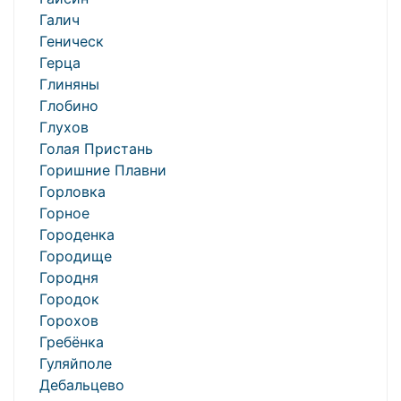
Галич
Геническ
Герца
Глиняны
Глобино
Глухов
Голая Пристань
Горишние Плавни
Горловка
Горное
Городенка
Городище
Городня
Городок
Горохов
Гребёнка
Гуляйполе
Дебальцево