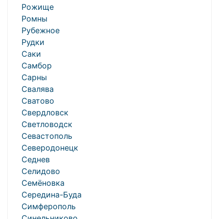
Рожище
Ромны
Рубежное
Рудки
Саки
Самбор
Сарны
Свалява
Сватово
Свердловск
Светловодск
Севастополь
Северодонецк
Седнев
Селидово
Семёновка
Середина-Буда
Симферополь
Синельниково