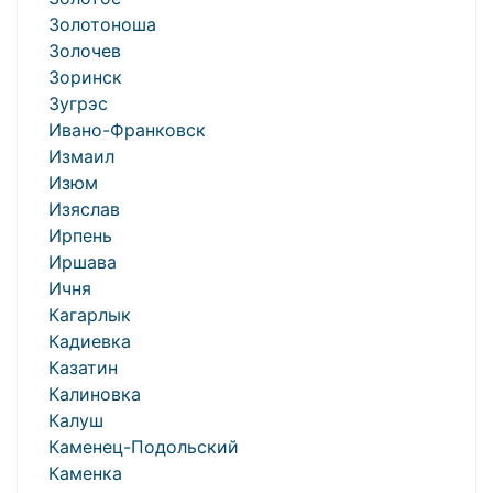
Золотоноша
Золочев
Зоринск
Зугрэс
Ивано-Франковск
Измаил
Изюм
Изяслав
Ирпень
Иршава
Ичня
Кагарлык
Кадиевка
Казатин
Калиновка
Калуш
Каменец-Подольский
Каменка