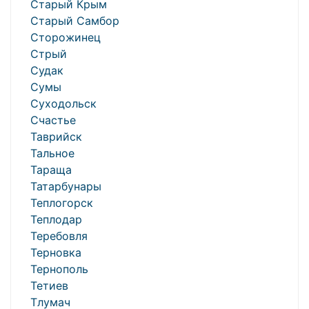
Старый Крым
Старый Самбор
Сторожинец
Стрый
Судак
Сумы
Суходольск
Счастье
Таврийск
Тальное
Тараща
Татарбунары
Теплогорск
Теплодар
Теребовля
Терновка
Тернополь
Тетиев
Тлумач