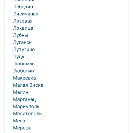
Лебедин
Лисичанск
Лозовая
Лохвица
Лубны
Луганск
Лутугино
Луцк
Любомль
Люботин
Макеевка
Малая Виска
Малин
Марганец
Мариуполь
Мелитополь
Мена
Мерефа