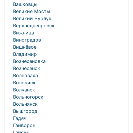
Вашковцы
Великие Мосты
Великий Бурлук
Верхнеднепровск
Вижница
Виноградов
Вишнёвое
Владимир
Вознесеновка
Вознесенск
Волноваха
Волочиск
Волчанск
Вольногорск
Вольнянск
Вышгород
Гадяч
Гайворон
Гайсин