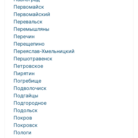
Первомайск
Первомайский
Перевальск
Перемышляны
Перечин
Перещепино
Переяслав-Хмельницкий
Першотравенск
Петровское
Пирятин
Погребище
Подволочиск
Подгайцы
Подгородное
Подольск
Покров
Покровск
Пологи