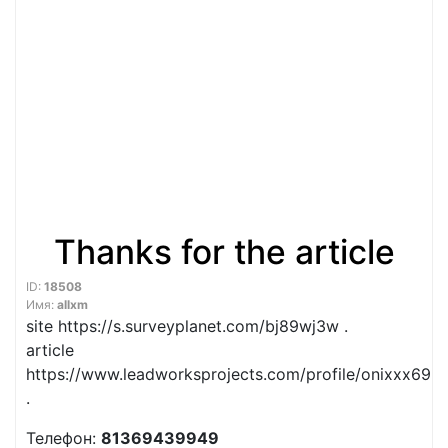
Thanks for the article
ID:
18508
Имя:
allxm
site https://s.surveyplanet.com/bj89wj3w .
article
https://www.leadworksprojects.com/profile/onixxx696
.
Телефон:
81369439949