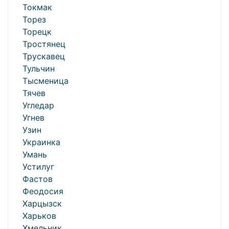
Токмак
Торез
Торецк
Тростянец
Трускавец
Тульчин
Тысменица
Тячев
Угледар
Угнев
Узин
Украинка
Умань
Устилуг
Фастов
Феодосия
Харцызск
Харьков
Хмельник