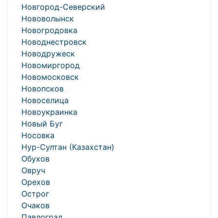
Новгород-Северский
Нововолынск
Новогродовка
Новоднестровск
Новодружеск
Новомиргород
Новомосковск
Новопсков
Новоселица
Новоукраинка
Новый Буг
Носовка
Нур-Султан (Казахстан)
Обухов
Овруч
Орехов
Острог
Очаков
Павлоград