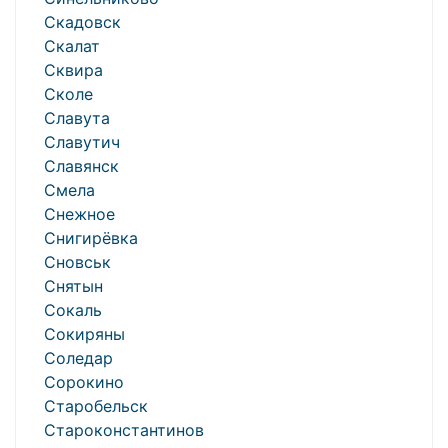
Скадовск
Скалат
Сквира
Сколе
Славута
Славутич
Славянск
Смела
Снежное
Снигирёвка
Сновськ
Снятын
Сокаль
Сокиряны
Соледар
Сорокино
Старобельск
Староконстантинов