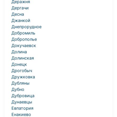
Деражня
Дергачи
Десна
Джанкой
Днепрорудное
Добромиль
Доброполье
Докучаевск
Долина
Долинская
Донецк
Дрогобыч
Дружковка
Дубляны
Дубно
Дубровица
Дунаевцы
Евпатория
Енакиево