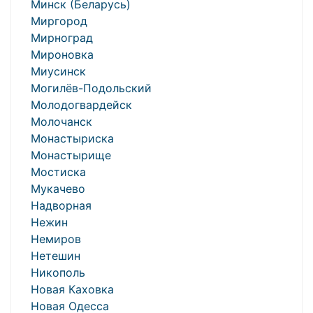
Минск (Беларусь)
Миргород
Мирноград
Мироновка
Миусинск
Могилёв-Подольский
Молодогвардейск
Молочанск
Монастыриска
Монастырище
Мостиска
Мукачево
Надворная
Нежин
Немиров
Нетешин
Никополь
Новая Каховка
Новая Одесса