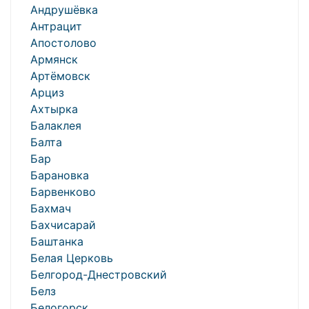
Андрушёвка
Антрацит
Апостолово
Армянск
Артёмовск
Арциз
Ахтырка
Балаклея
Балта
Бар
Барановка
Барвенково
Бахмач
Бахчисарай
Баштанка
Белая Церковь
Белгород-Днестровский
Белз
Белогорск