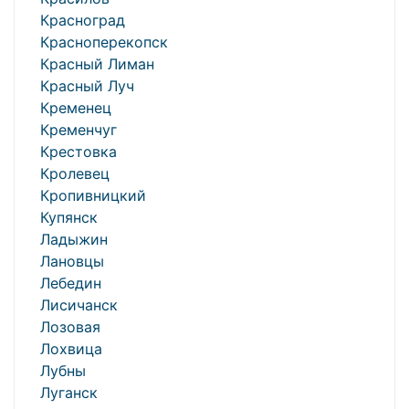
Красноград
Красноперекопск
Красный Лиман
Красный Луч
Кременец
Кременчуг
Крестовка
Кролевец
Кропивницкий
Купянск
Ладыжин
Лановцы
Лебедин
Лисичанск
Лозовая
Лохвица
Лубны
Луганск