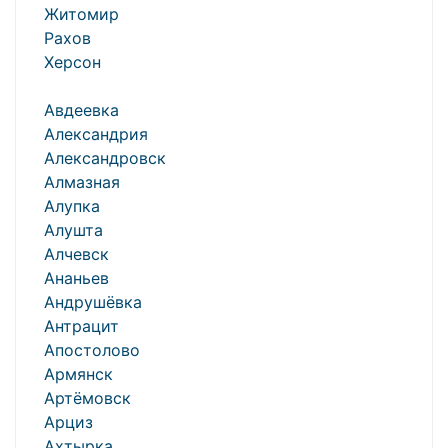
Житомир
Рахов
Херсон
Авдеевка
Александрия
Александровск
Алмазная
Алупка
Алушта
Алчевск
Ананьев
Андрушёвка
Антрацит
Апостолово
Армянск
Артёмовск
Арциз
Ахтырка