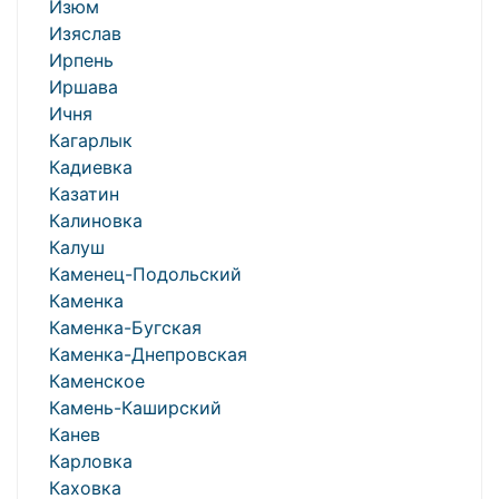
Изюм
Изяслав
Ирпень
Иршава
Ичня
Кагарлык
Кадиевка
Казатин
Калиновка
Калуш
Каменец-Подольский
Каменка
Каменка-Бугская
Каменка-Днепровская
Каменское
Камень-Каширский
Канев
Карловка
Каховка