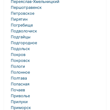
Переяслав-Хмельницкий
Першотравенск
Петровское
Пирятин
Погребище
Подволочиск
Подгайцы
Подгородное
Подольск
Покров
Покровск
Пологи
Полонное
Полтава
Попасная
Почаев
Приволье
Прилуки
Приморск