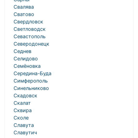
Свалява
Сватово
Свердловск
Светловодск
Севастополь
Северодонецк
Седнев
Селидово
Семёновка
Середина-Буда
Симферополь
Синельниково
Скадовск
Скалат
Сквира
Сколе
Славута
Славутич