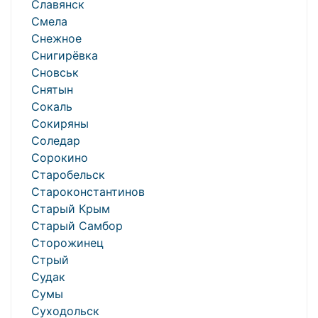
Славянск
Смела
Снежное
Снигирёвка
Сновськ
Снятын
Сокаль
Сокиряны
Соледар
Сорокино
Старобельск
Староконстантинов
Старый Крым
Старый Самбор
Сторожинец
Стрый
Судак
Сумы
Суходольск