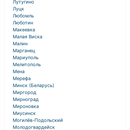
Лутугино
Луцк
Любомль
Люботин
Макеевка
Малая Виска
Малин
Марганец
Мариуполь
Мелитополь
Мена
Мерефа
Минск (Беларусь)
Миргород
Мирноград
Мироновка
Миусинск
Могилёв-Подольский
Молодогвардейск