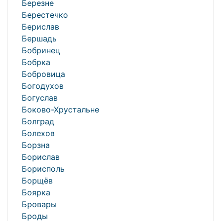
Березне
Берестечко
Берислав
Бершадь
Бобринец
Бобрка
Бобровица
Богодухов
Богуслав
Боково-Хрустальне
Болград
Болехов
Борзна
Борислав
Борисполь
Борщёв
Боярка
Бровары
Броды