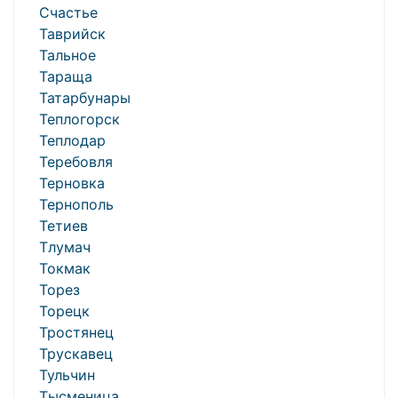
Счастье
Таврийск
Тальное
Тараща
Татарбунары
Теплогорск
Теплодар
Теребовля
Терновка
Тернополь
Тетиев
Тлумач
Токмак
Торез
Торецк
Тростянец
Трускавец
Тульчин
Тысменица