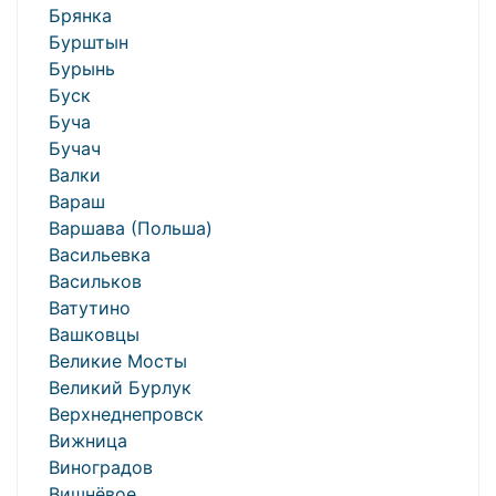
Брянка
Бурштын
Бурынь
Буск
Буча
Бучач
Валки
Вараш
Варшава (Польша)
Васильевка
Васильков
Ватутино
Вашковцы
Великие Мосты
Великий Бурлук
Верхнеднепровск
Вижница
Виноградов
Вишнёвое