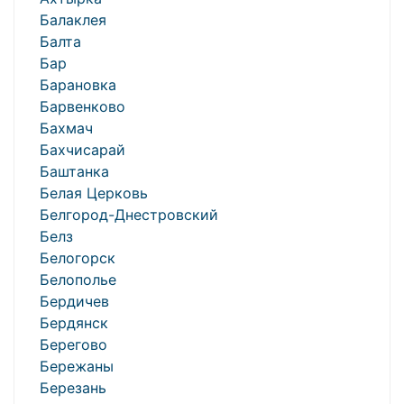
Балаклея
Балта
Бар
Барановка
Барвенково
Бахмач
Бахчисарай
Баштанка
Белая Церковь
Белгород-Днестровский
Белз
Белогорск
Белополье
Бердичев
Бердянск
Берегово
Бережаны
Березань