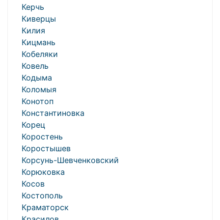
Керчь
Киверцы
Килия
Кицмань
Кобеляки
Ковель
Кодыма
Коломыя
Конотоп
Константиновка
Корец
Коростень
Коростышев
Корсунь-Шевченковский
Корюковка
Косов
Костополь
Краматорск
Красилов