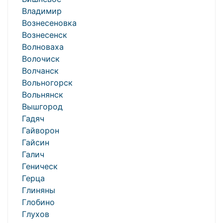
Владимир
Вознесеновка
Вознесенск
Волноваха
Волочиск
Волчанск
Вольногорск
Вольнянск
Вышгород
Гадяч
Гайворон
Гайсин
Галич
Геническ
Герца
Глиняны
Глобино
Глухов