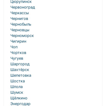
Цюрупинск
Червоноград
Черкассы
Чернигов
Чернобыль
Черновцы
Черноморск
Чигирин
Чоп
Чортков
Чугуев
Шаргород
Шахтёрск
Шепетовка
Шостка
Шпола
Шумск
Щёлкино
Энергодар