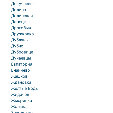
Докучаевск
Долина
Долинская
Донецк
Дрогобыч
Дружковка
Дубляны
Дубно
Дубровица
Дунаевцы
Евпатория
Енакиево
Жашков
Ждановка
Жёлтые Воды
Жидачов
Жмеринка
Жолква
Заводское