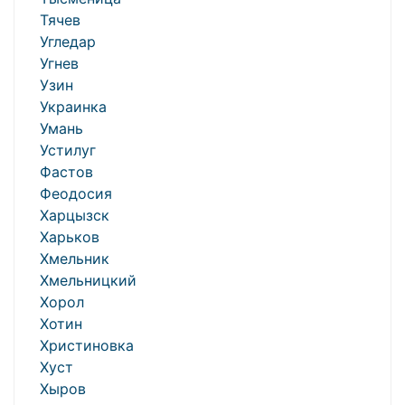
Тячев
Угледар
Угнев
Узин
Украинка
Умань
Устилуг
Фастов
Феодосия
Харцызск
Харьков
Хмельник
Хмельницкий
Хорол
Хотин
Христиновка
Хуст
Хыров