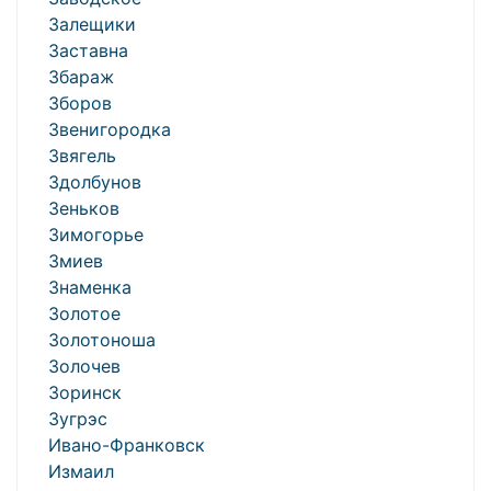
Залещики
Заставна
Збараж
Зборов
Звенигородка
Звягель
Здолбунов
Зеньков
Зимогорье
Змиев
Знаменка
Золотое
Золотоноша
Золочев
Зоринск
Зугрэс
Ивано-Франковск
Измаил