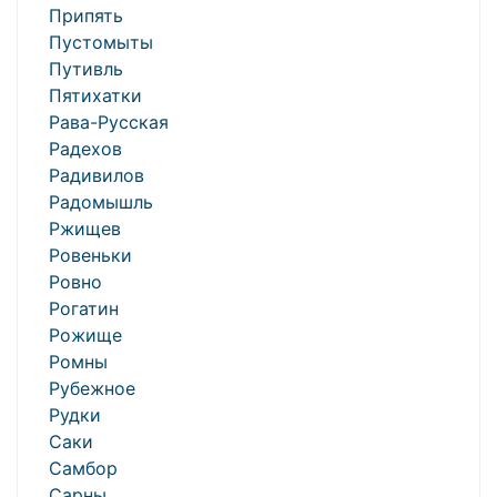
Припять
Пустомыты
Путивль
Пятихатки
Рава-Русская
Радехов
Радивилов
Радомышль
Ржищев
Ровеньки
Ровно
Рогатин
Рожище
Ромны
Рубежное
Рудки
Саки
Самбор
Сарны