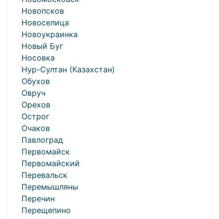
Новопсков
Новоселица
Новоукраинка
Новый Буг
Носовка
Нур-Султан (Казахстан)
Обухов
Овруч
Орехов
Острог
Очаков
Павлоград
Первомайск
Первомайский
Перевальск
Перемышляны
Перечин
Перещепино