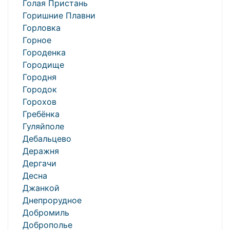
Голая Пристань
Горишние Плавни
Горловка
Горное
Городенка
Городище
Городня
Городок
Горохов
Гребёнка
Гуляйполе
Дебальцево
Деражня
Дергачи
Десна
Джанкой
Днепрорудное
Добромиль
Доброполье