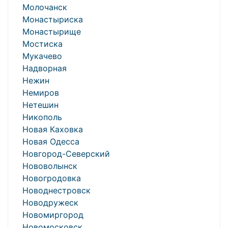
Молочанск
Монастыриска
Монастырище
Мостиска
Мукачево
Надворная
Нежин
Немиров
Нетешин
Никополь
Новая Каховка
Новая Одесса
Новгород-Северский
Нововолынск
Новогродовка
Новоднестровск
Новодружеск
Новомиргород
Новомосковск