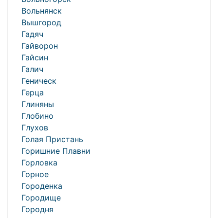
Вольнянск
Вышгород
Гадяч
Гайворон
Гайсин
Галич
Геническ
Герца
Глиняны
Глобино
Глухов
Голая Пристань
Горишние Плавни
Горловка
Горное
Городенка
Городище
Городня