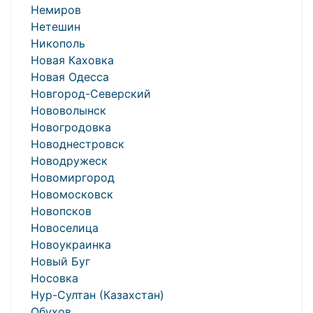
Немиров
Нетешин
Никополь
Новая Каховка
Новая Одесса
Новгород-Северский
Нововолынск
Новогродовка
Новоднестровск
Новодружеск
Новомиргород
Новомосковск
Новопсков
Новоселица
Новоукраинка
Новый Буг
Носовка
Нур-Султан (Казахстан)
Обухов