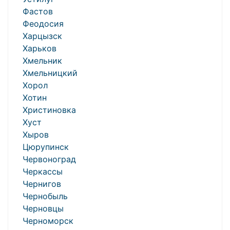
Фастов
Феодосия
Харцызск
Харьков
Хмельник
Хмельницкий
Хорол
Хотин
Христиновка
Хуст
Хыров
Цюрупинск
Червоноград
Черкассы
Чернигов
Чернобыль
Черновцы
Черноморск