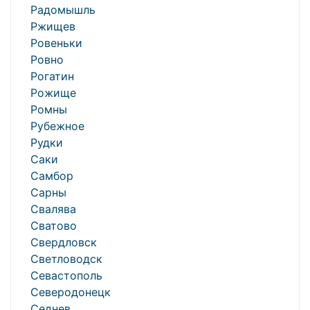
Радомышль
Ржищев
Ровеньки
Ровно
Рогатин
Рожище
Ромны
Рубежное
Рудки
Саки
Самбор
Сарны
Свалява
Сватово
Свердловск
Светловодск
Севастополь
Северодонецк
Седнев