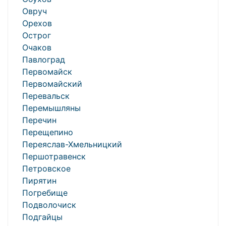
Овруч
Орехов
Острог
Очаков
Павлоград
Первомайск
Первомайский
Перевальск
Перемышляны
Перечин
Перещепино
Переяслав-Хмельницкий
Першотравенск
Петровское
Пирятин
Погребище
Подволочиск
Подгайцы