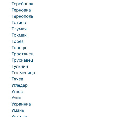
Теребовля
Терновка
Тернополь
Тетиев
Тлумач
Токмак
Торез
Торецк
Тростянец
Трускавец
Тульчин
Тысменица
Тячев
Угледар
Угнев
Узин
Украинка
Умань
Устилуг