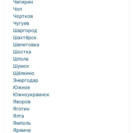
Чигирин
Чоп
Чортков
Чугуев
Шаргород
Шахтёрск
Шепетовка
Шостка
Шпола
Шумск
Щёлкино
Энергодар
Южное
Южноукраинск
Яворов
Яготин
Ялта
Ямполь
Яремче