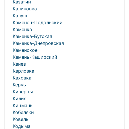
Казатин
Калиновка
Калуш
Каменец-Подольский
Каменка
Каменка-Бугская
Каменка-Днепровская
Каменское
Камень-Каширский
Канев
Карловка
Каховка
Керчь
Киверцы
Килия
Кицмань
Кобеляки
Ковель
Кодыма