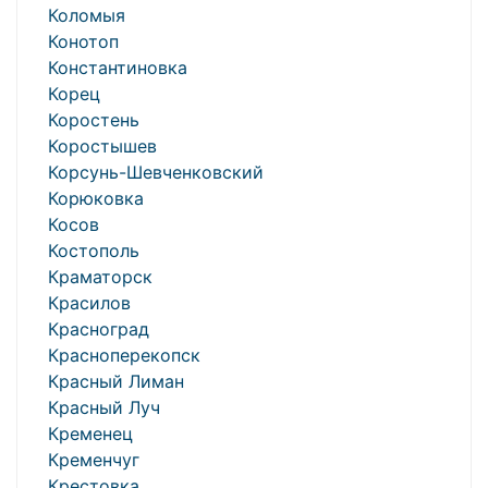
Коломыя
Конотоп
Константиновка
Корец
Коростень
Коростышев
Корсунь-Шевченковский
Корюковка
Косов
Костополь
Краматорск
Красилов
Красноград
Красноперекопск
Красный Лиман
Красный Луч
Кременец
Кременчуг
Крестовка