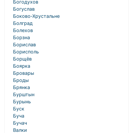
Богодухов
Богуслав
Боково-Хрустальне
Болград
Болехов
Борзна
Борислав
Борисполь
Борщёв
Боярка
Бровары
Броды
Брянка
Бурштын
Бурынь
Буск
Буча
Бучач
Валки