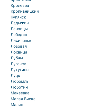
Кролевец
Кропивницкий
Купянск
Ладыжин
Лановцы
Лебедин
Лисичанск
Лозовая
Лохвица
Лубны
Луганск
Лутугино
Луцк
Любомль
Люботин
Макеевка
Малая Виска
Малин