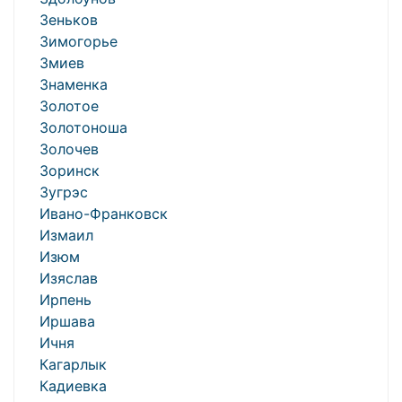
Зеньков
Зимогорье
Змиев
Знаменка
Золотое
Золотоноша
Золочев
Зоринск
Зугрэс
Ивано-Франковск
Измаил
Изюм
Изяслав
Ирпень
Иршава
Ичня
Кагарлык
Кадиевка