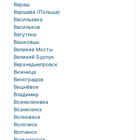
Вараш
Варшава (Польша)
Васильевка
Васильков
Ватутино
Вашковцы
Великие Мосты
Великий Бурлук
Верхнеднепровск
Вижница
Виноградов
Вишнёвое
Владимир
Вознесеновка
Вознесенск
Волноваха
Волочиск
Волчанск
Вольногорск