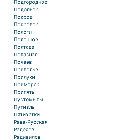
Подгородное
Подольск
Покров
Покровск
Пологи
Полонное
Полтава
Попасная
Почаев
Приволье
Прилуки
Приморск
Припять
Пустомыты
Путивль
Пятихатки
Рава-Русская
Радехов
Радивилов