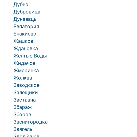
Дубно
Дубровица
Дунаевцы
Евпатория
Енакиево
Жашков
Ждановка
Жёлтые Воды
Жидачов
Жмеринка
Жолква
Заводское
Залещики
Заставна
Збараж
Зборов
Звенигородка
Звягель
Здолбунов