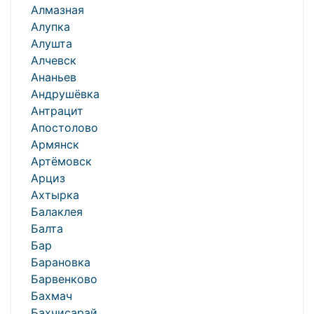
Алмазная
Алупка
Алушта
Алчевск
Ананьев
Андрушёвка
Антрацит
Апостолово
Армянск
Артёмовск
Арциз
Ахтырка
Балаклея
Балта
Бар
Барановка
Барвенково
Бахмач
Бахчисарай