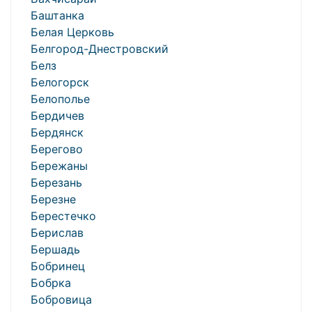
Баштанка
Белая Церковь
Белгород-Днестровский
Белз
Белогорск
Белополье
Бердичев
Бердянск
Берегово
Бережаны
Березань
Березне
Берестечко
Берислав
Бершадь
Бобринец
Бобрка
Бобровица