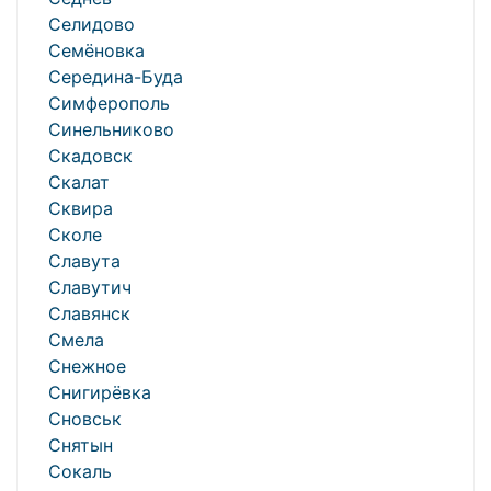
Селидово
Семёновка
Середина-Буда
Симферополь
Синельниково
Скадовск
Скалат
Сквира
Сколе
Славута
Славутич
Славянск
Смела
Снежное
Снигирёвка
Сновськ
Снятын
Сокаль