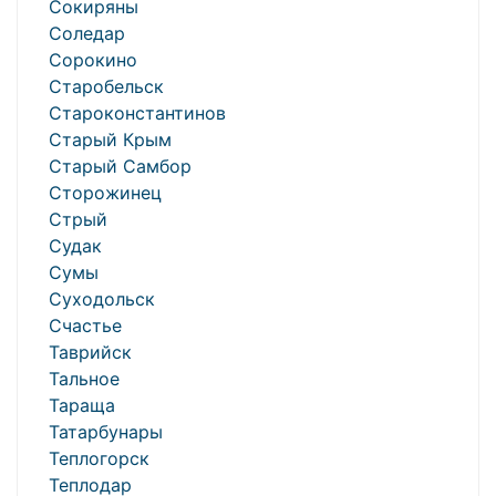
Сокиряны
Соледар
Сорокино
Старобельск
Староконстантинов
Старый Крым
Старый Самбор
Сторожинец
Стрый
Судак
Сумы
Суходольск
Счастье
Таврийск
Тальное
Тараща
Татарбунары
Теплогорск
Теплодар