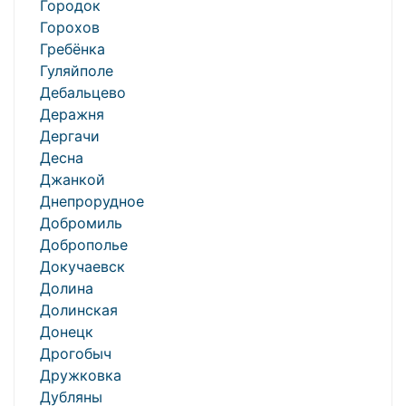
Городок
Горохов
Гребёнка
Гуляйполе
Дебальцево
Деражня
Дергачи
Десна
Джанкой
Днепрорудное
Добромиль
Доброполье
Докучаевск
Долина
Долинская
Донецк
Дрогобыч
Дружковка
Дубляны