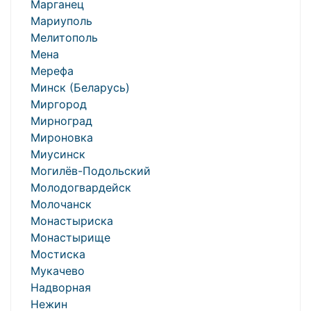
Марганец
Мариуполь
Мелитополь
Мена
Мерефа
Минск (Беларусь)
Миргород
Мирноград
Мироновка
Миусинск
Могилёв-Подольский
Молодогвардейск
Молочанск
Монастыриска
Монастырище
Мостиска
Мукачево
Надворная
Нежин