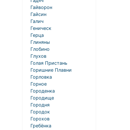
Гадяч
Гайворон
Гайсин
Галич
Геническ
Герца
Глиняны
Глобино
Глухов
Голая Пристань
Горишние Плавни
Горловка
Горное
Городенка
Городище
Городня
Городок
Горохов
Гребёнка