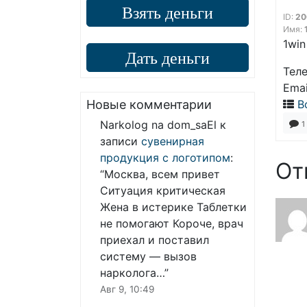
Взять деньги
ID:
20
Имя:
1win
Дать деньги
Тел
Emai
Новые комментарии
В
Narkolog na dom_saEl
к
1
записи
сувенирная
продукция с логотипом
:
От
“
Москва, всем привет
Ситуация критическая
Жена в истерике Таблетки
не помогают Короче, врач
приехал и поставил
систему — вызов
нарколога…
”
Авг 9, 10:49