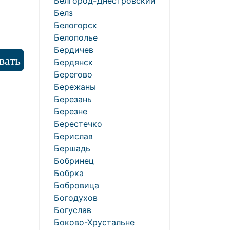
Белгород-Днестровский
Белз
Белогорск
Белополье
Бердичев
Бердянск
Берегово
Бережаны
Березань
Березне
Берестечко
Берислав
Бершадь
Бобринец
Бобрка
Бобровица
Богодухов
Богуслав
Боково-Хрустальне