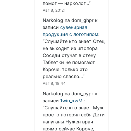
помог — нарколог…
”
Авг 8, 20:21
Narkolog na dom_ghpr
к
записи
сувенирная
продукция с логотипом
:
“
Слушайте кто знает Отец
не выходит из штопора
Соседи стучат в стену
Таблетки не помогают
Короче, только это
реально спасло…
”
Авг 8, 18:44
Narkolog na dom_cypr
к
записи
1win_xwMi
:
“
Слушайте кто знает Муж
просто потерял себя Дети
напуганы Нужен врач
прямо сейчас Короче,