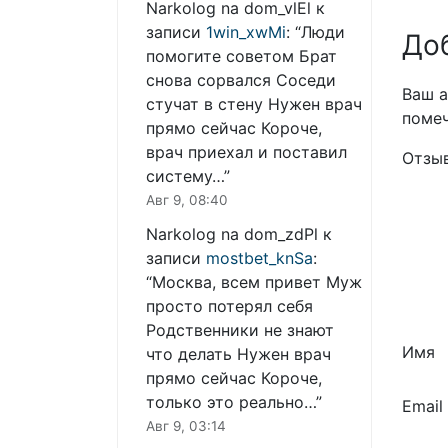
Narkolog na dom_vlEl
к
записи
1win_xwMi
: “
Люди
До
помогите советом Брат
снова сорвался Соседи
Ваш а
стучат в стену Нужен врач
поме
прямо сейчас Короче,
врач приехал и поставил
Отзы
систему…
”
Авг 9, 08:40
Narkolog na dom_zdPl
к
записи
mostbet_knSa
:
“
Москва, всем привет Муж
просто потерял себя
Родственники не знают
Имя
что делать Нужен врач
прямо сейчас Короче,
только это реально…
”
Email
Авг 9, 03:14