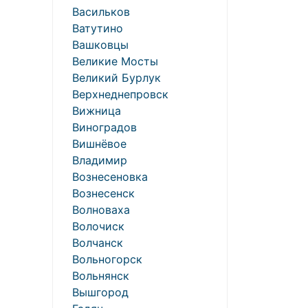
Васильков
Ватутино
Вашковцы
Великие Мосты
Великий Бурлук
Верхнеднепровск
Вижница
Виноградов
Вишнёвое
Владимир
Вознесеновка
Вознесенск
Волноваха
Волочиск
Волчанск
Вольногорск
Вольнянск
Вышгород