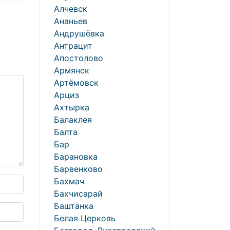
Алчевск
Ананьев
Андрушёвка
Антрацит
Апостолово
Армянск
Артёмовск
Арциз
Ахтырка
Балаклея
Балта
Бар
Барановка
Барвенково
Бахмач
Бахчисарай
Баштанка
Белая Церковь