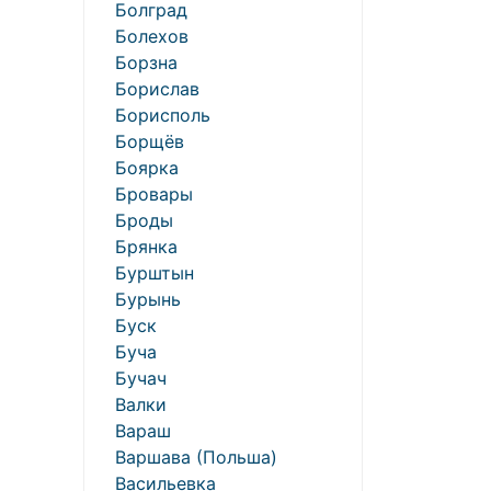
Болград
Болехов
Борзна
Борислав
Борисполь
Борщёв
Боярка
Бровары
Броды
Брянка
Бурштын
Бурынь
Буск
Буча
Бучач
Валки
Вараш
Варшава (Польша)
Васильевка