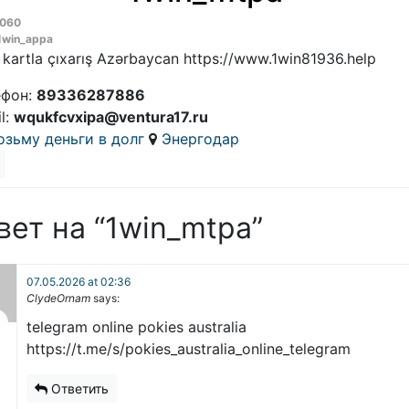
060
1win_appa
 kartla çıxarış Azərbaycan https://www.1win81936.help
ефон:
89336287886
l:
wqukfcvxipa@ventura17.ru
озьму деньги в долг
Энергодар
вет на “1win_mtpa”
07.05.2026 at 02:36
ClydeOrnam
says:
telegram online pokies australia
https://t.me/s/pokies_australia_online_telegram
Ответить