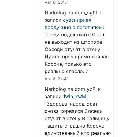
Авг 8, 23:51
Narkolog na dom_sgPl
к
записи
сувенирная
продукция с логотипом
:
“
Люди подскажите Отец
не выходит из штопора
Соседи стучат в стену
Нужен врач прямо сейчас
Короче, только это
реально спасло…
”
Авг 8, 22:41
Narkolog na dom_yzPl
к
записи
1win_xwMi
:
“
Здорова, народ Брат
снова сорвался Соседи
стучат в стену В больницу
тащить страшно Короче,
единственный кто реально