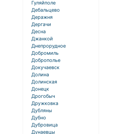
Гуляйполе
Дебальцево
Деражня
Дергачи
Десна
Джанкой
Днепрорудное
Добромиль
Доброполье
Докучаевск
Долина
Долинская
Донецк
Дрогобыч
Дружковка
Дубляны
Дубно
Дубровица
Дунаевцы