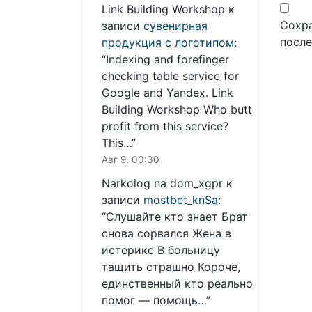
Link Building Workshop
к
Сохра
записи
сувенирная
посл
продукция с логотипом
:
“
Indexing and forefinger
checking table service for
Google and Yandex. Link
Building Workshop Who butt
profit from this service?
This…
”
Авг 9, 00:30
Narkolog na dom_xgpr
к
записи
mostbet_knSa
:
“
Слушайте кто знает Брат
снова сорвался Жена в
истерике В больницу
тащить страшно Короче,
единственный кто реально
помог — помощь…
”